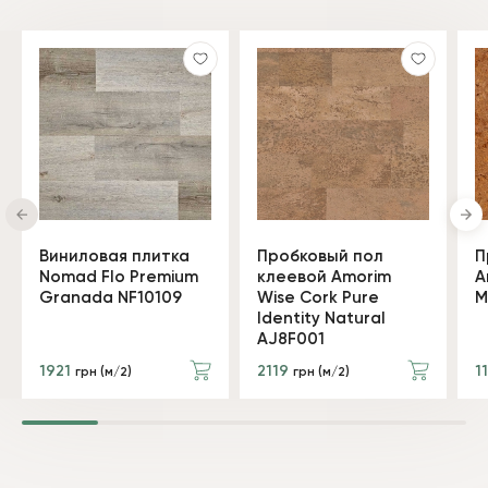
Виниловая плитка
Пробковый пол
П
Nomad Flo Premium
клеевой Amorim
A
Granada NF10109
Wise Cork Pure
M
Identity Natural
AJ8F001
1921
2119
1
грн (м/2)
грн (м/2)