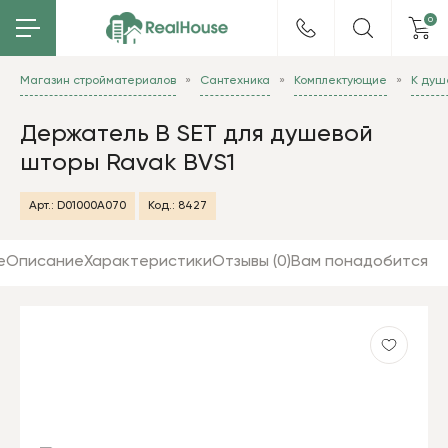
0
Магазин стройматериалов
Сантехника
Комплектующие
К душ
Держатель B SET для душевой
шторы Ravak BVS1
Арт.:
D01000A070
Код.:
8427
е
Описание
Характеристики
Отзывы (0)
Вам понадобится