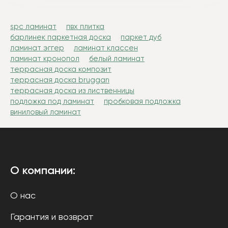
spc ламинат
пвх плитка
барлинек паркетная доска
паркет дуб
ламинат эггер
ламинат классен
ламинат кронопол
белый ламинат
террасная доска композит
террасная доска bruggan
террасная доска из лиственницы
подложка под ламинат
пробковая подложка
виниловый ламинат
О компании:
О нас
Гарантия и возврат