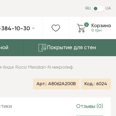
RU
UA
0
Корзина
-384-10-30
0 грн
ной
Покрытие для стен
я биде Roca Meridian-N микролиф
Арт.:
A8062A200B
Код.:
6024
тики
Отзывы (0)