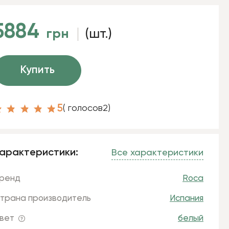
5884
грн
(шт.)
Купить
5
( голосов
2
)
арактеристики:
Все характеристики
ренд
Roca
трана производитель
Испания
вет
белый