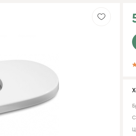
Х
Б
С
Ц