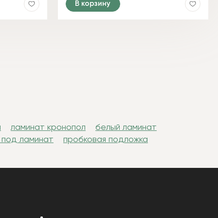
В корзину
н
ламинат кронопол
белый ламинат
 под ламинат
пробковая подложка