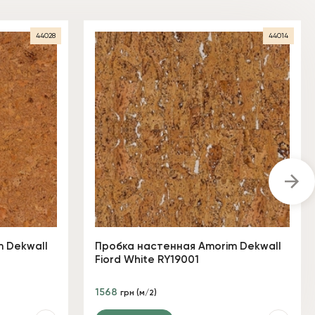
44028
44014
 Dekwall
Пробка настенная Amorim Dekwall
Fiord White RY19001
1568
грн (м/2)