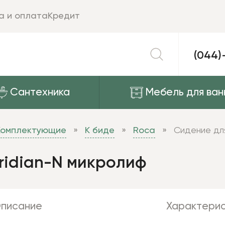
а и оплата
Кредит
(044)
Сантехника
Мебель для ван
Комплектующие
К биде
Roca
Сидение дл
ridian-N микролиф
писание
Характерис