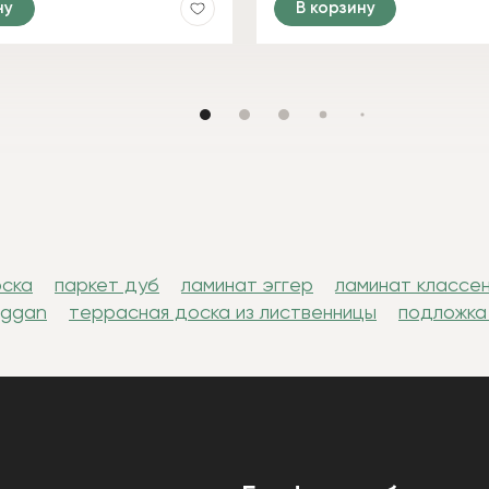
ну
В корзину
оска
паркет дуб
ламинат эггер
ламинат классе
uggan
террасная доска из лиственницы
подложка