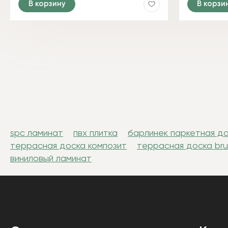
В корзину
В корзи
spc ламинат
пвх плитка
барлинек паркетная д
террасная доска композит
террасная доска br
виниловый ламинат