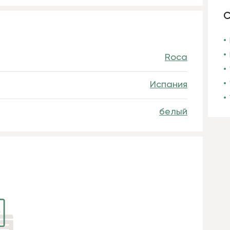
С
Roca
Испания
белый