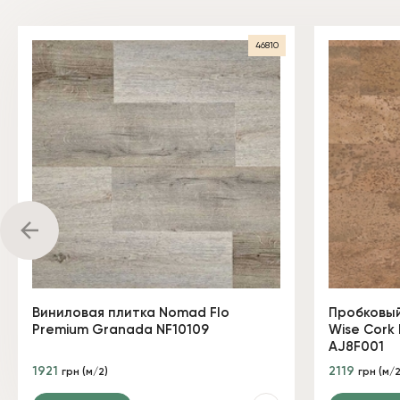
46810
Виниловая плитка Nomad Flo
Пробковый
Premium Granada NF10109
Wise Cork 
AJ8F001
1921
2119
грн (м/2)
грн (м/2