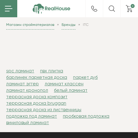
0
Магазин стройматериалов
Бренды
ITC
spc ламинат
пвх плитка
барлинек паркетная доска
паркет дуб
ламинат эггер
ламинат классен
ламинат кронопол
белый ламинат
террасная доска композит
террасная доска bruggan
террасная доска из лиственницы
подложка под ламинат
пробковая подложка
виниловый ламинат