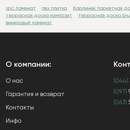
spc ламинат
пвх плитка
барлинек паркетная д
террасная доска композит
террасная доска br
виниловый ламинат
О компании:
Конт
О нас
(044)
(097)
Гарантия и возврат
(063)
Контакты
Инфо