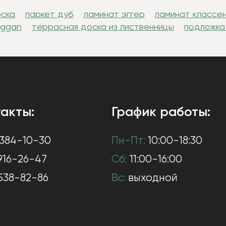
оска
паркет дуб
ламинат эггер
ламинат классе
uggan
террасная доска из лиственницы
подложка
акты:
График работы:
384-10-30
Пн-Пт:
10:00-18:30
916-26-47
Сб:
11:00-16:00
538-82-86
Вс:
выходной