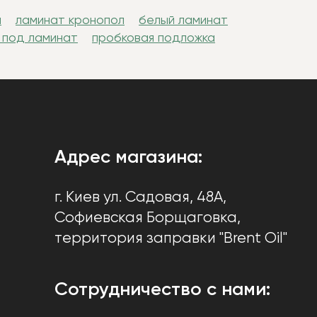
н
ламинат кронопол
белый ламинат
 под ламинат
пробковая подложка
Адрес магазина:
г. Киев
ул. Садовая, 48А,
Софиевская Борщаговка
,
территория заправки "Brent Oil"
Сотрудничество с нами: