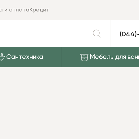
а и оплата
Кредит
(044)
Сантехника
Мебель для ван
a