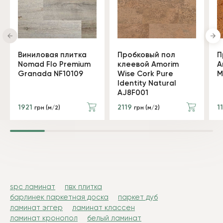
Виниловая плитка
Пробковый пол
П
Nomad Flo Premium
клеевой Amorim
A
Granada NF10109
Wise Cork Pure
M
Identity Natural
AJ8F001
1921
2119
1
грн (м/2)
грн (м/2)
spc ламинат
пвх плитка
барлинек паркетная доска
паркет дуб
ламинат эггер
ламинат классен
ламинат кронопол
белый ламинат