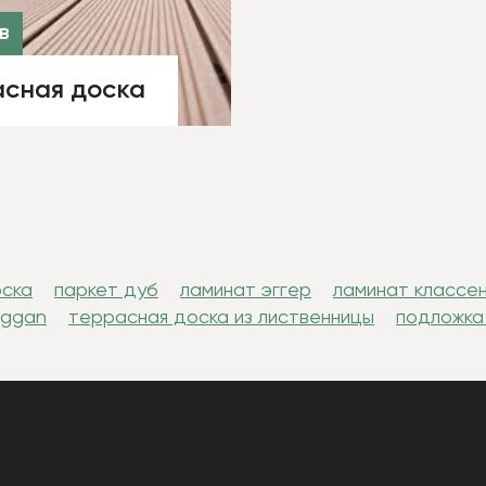
в
асная доска
оска
паркет дуб
ламинат эггер
ламинат классе
uggan
террасная доска из лиственницы
подложка