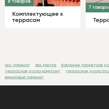
8 товаров
7 товаро
Комплектующее к
террасам
Терр
spc ламинат
пвх плитка
барлинек паркетная д
террасная доска композит
террасная доска br
виниловый ламинат