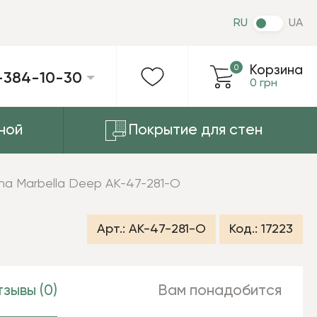
RU
UA
0
Корзина
-384-10-30
0 грн
ной
Покрытие для стен
na Marbella Deep AK-47-281-O
Арт.:
AK-47-281-O
Код.:
17223
зывы (0)
Вам понадобится