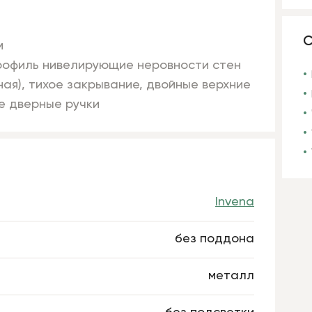
С
м
профиль нивелирующие неровности стен
ая), тихое закрывание, двойные верхние
е дверные ручки
Invena
без поддона
металл