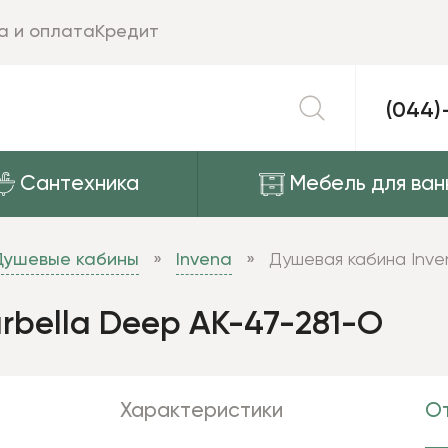
а и оплата
Кредит
(044)
Сантехника
Мебель для ван
Душевые кабины
Invena
Душевая кабина Inve
rbella Deep AK-47-281-O
Характеристики
От