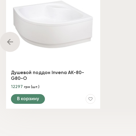
Душевой поддон Invena AK-80-
G80-O
12297
грн (шт.)
В корзину