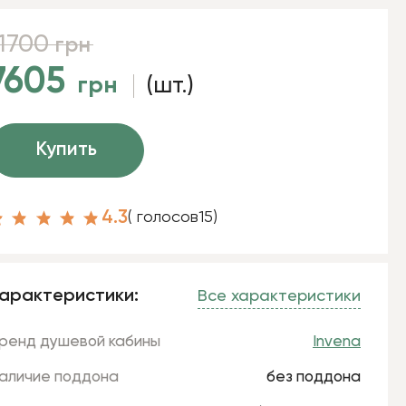
11700
грн
7605
грн
(шт.)
Купить
4.3
( голосов
15
)
арактеристики:
Все характеристики
ренд душевой кабины
Invena
аличие поддона
без поддона