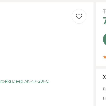
Х
Б
Н