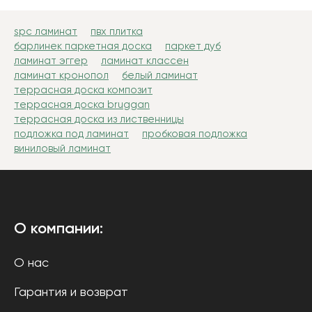
spc ламинат
пвх плитка
барлинек паркетная доска
паркет дуб
ламинат эггер
ламинат классен
ламинат кронопол
белый ламинат
террасная доска композит
террасная доска bruggan
террасная доска из лиственницы
подложка под ламинат
пробковая подложка
виниловый ламинат
О компании:
О нас
Гарантия и возврат