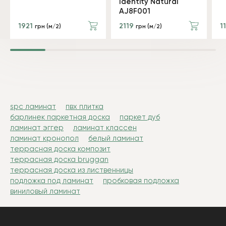
Identity Natural
AJ8F001
1921
2119
1
грн (м/2)
грн (м/2)
spc ламинат
пвх плитка
барлинек паркетная доска
паркет дуб
ламинат эггер
ламинат классен
ламинат кронопол
белый ламинат
террасная доска композит
террасная доска bruggan
террасная доска из лиственницы
подложка под ламинат
пробковая подложка
виниловый ламинат