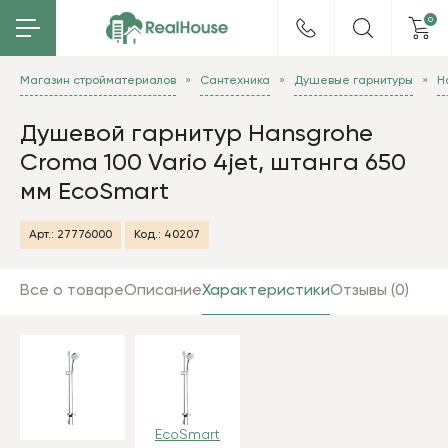
0
Магазин стройматериалов
Сантехника
Душевые гарнитуры
H
Душевой гарнитур Hansgrohe
Croma 100 Vario 4jet, штанга 650
мм EcoSmart
Арт.:
27776000
Код.:
40207
Все о товаре
Описание
Характеристики
Отзывы (0)
EcoSmart