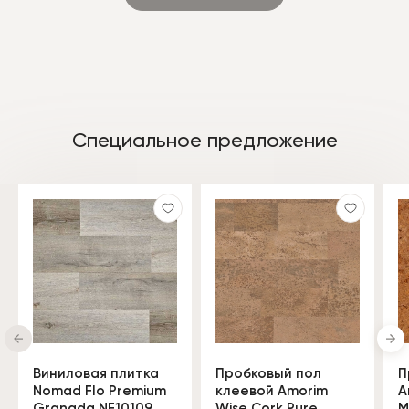
Специальное предложение
Виниловая плитка
Пробковый пол
П
Nomad Flo Premium
клеевой Amorim
A
Granada NF10109
Wise Cork Pure
M