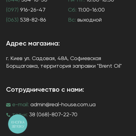
(044)
384-10-30
Пн-Пт:
10:00-18:30
(097)
916-26-47
Сб:
11:00-16:00
(063)
538-82-86
Вс:
выходной
Адрес магазина:
г. Киев
ул. Садовая, 48А, Софиевская
Борщаговка
, территория заправки "Brent Oil"
Сотрудничество с нами:
e-mail:
admin@real-house.com.ua
тел-н:
38 (068)-807-22-70
КНОПКА
ЗВ'ЯЗКУ