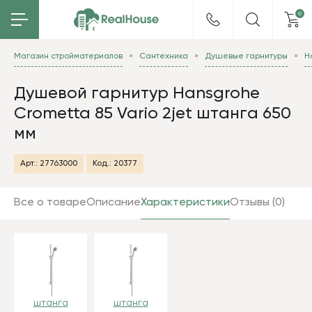
0
Магазин стройматериалов
Сантехника
Душевые гарнитуры
H
Душевой гарнитур Hansgrohe
Crometta 85 Vario 2jet штанга 650
мм
Арт.:
27763000
Код.:
20377
Все о товаре
Описание
Характеристики
Отзывы (0)
штанга
штанга