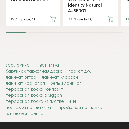
Identity Natural
AJ8F001
1921
2119
1
грн (м/2)
грн (м/2)
spc ламинат
пвх плитка
барлинек паркетная доска
паркет дуб
ламинат эггер
ламинат классен
ламинат кронопол
белый ламинат
террасная доска композит
террасная доска bruggan
террасная доска из лиственницы
подложка под ламинат
пробковая подложка
виниловый ламинат