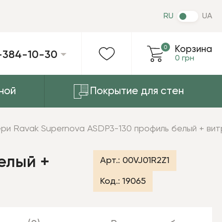
RU
UA
0
Корзина
-384-10-30
0 грн
ной
Покрытие для стен
ри Ravak Supernova ASDP3-130 профиль белый + вит
елый +
Арт.:
00VJ01R2Z1
Код.:
19065