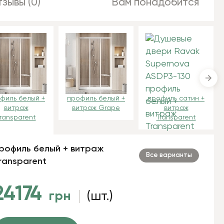
зывы (0)
Вам понадобится
филь белый +
профиль белый +
профиль сатин +
витраж
витраж Grape
витраж
ransparent
Transparent
рофиль белый + витраж
Все варианты
ransparent
24174
грн
(шт.)