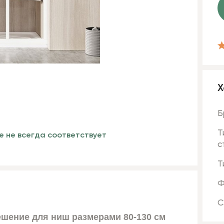
Х
Б
Т
е не всегда соответствует
с
Т
Ф
С
ешение для ниш размерами 80-130 см