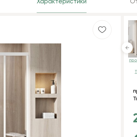
Характеристики
От
профиль белый +
про
витраж Рearl
T
п
T