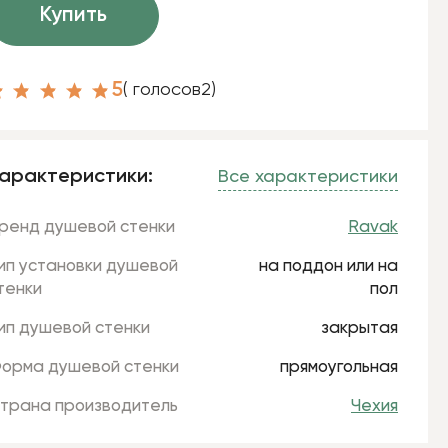
Купить
5
( голосов
2
)
арактеристики:
Все характеристики
ренд душевой стенки
Ravak
ип установки душевой
на поддон или на
тенки
пол
ип душевой стенки
закрытая
орма душевой стенки
прямоугольная
трана производитель
Чехия