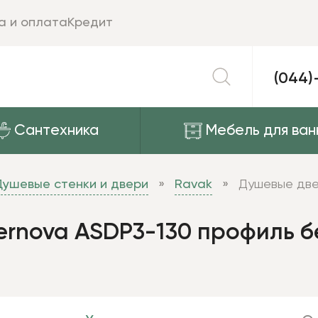
а и оплата
Кредит
(044)
Сантехника
Мебель для ван
Душевые стенки и двери
Ravak
Душевые две
rnova ASDP3-130 профиль б