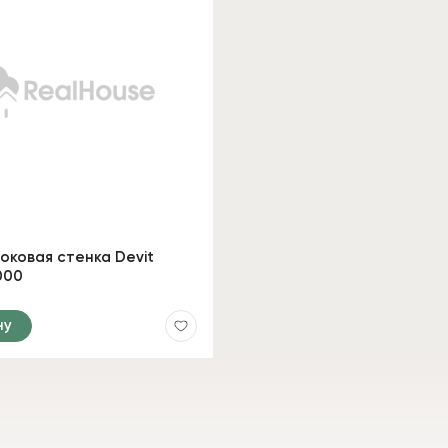
оковая стенка Devit
000
ну