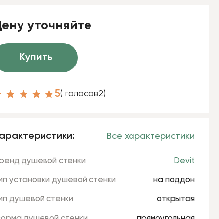
Цену уточняйте
Купить
5
( голосов
2
)
арактеристики:
Все характеристики
ренд душевой стенки
Devit
ип установки душевой стенки
на поддон
ип душевой стенки
открытая
орма душевой стенки
прямоугольная