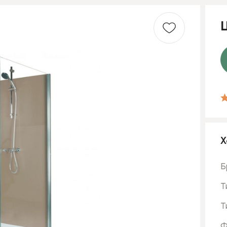
Х
Б
Т
Т
Ф