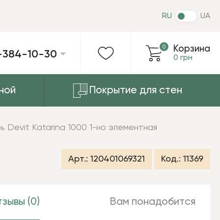
RU
UA
0
Корзина
-384-10-30
0 грн
ной
Покрытие для стен
 Devit Katarina 1000 1-но элементная
Арт.:
120401069321
Код.:
11369
зывы (0)
Вам понадобится