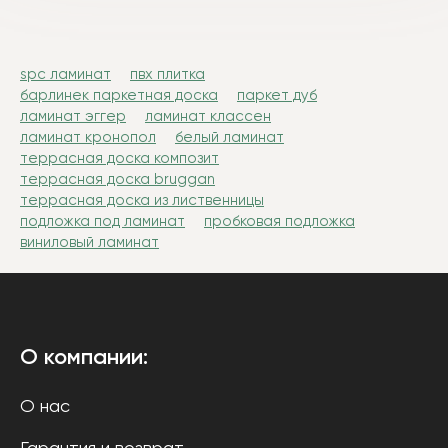
spc ламинат
пвх плитка
барлинек паркетная доска
паркет дуб
ламинат эггер
ламинат классен
ламинат кронопол
белый ламинат
террасная доска композит
террасная доска bruggan
террасная доска из лиственницы
подложка под ламинат
пробковая подложка
виниловый ламинат
О компании:
О нас