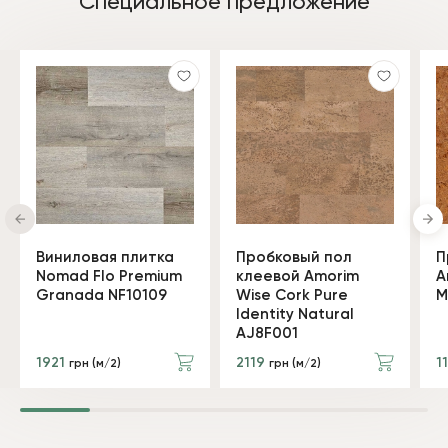
Специальное предложение
Виниловая плитка
Пробковый пол
П
Nomad Flo Premium
клеевой Amorim
A
Granada NF10109
Wise Cork Pure
M
Identity Natural
AJ8F001
1921
2119
1
грн (м/2)
грн (м/2)