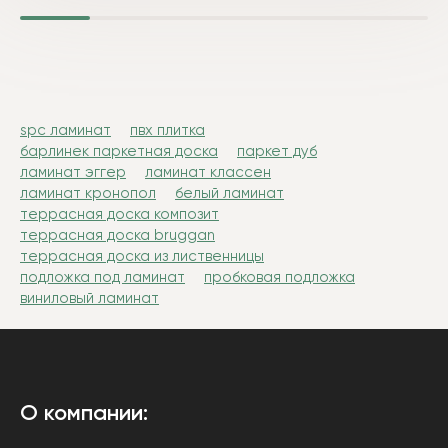
spc ламинат
пвх плитка
барлинек паркетная доска
паркет дуб
ламинат эггер
ламинат классен
ламинат кронопол
белый ламинат
террасная доска композит
террасная доска bruggan
террасная доска из лиственницы
подложка под ламинат
пробковая подложка
виниловый ламинат
О компании: