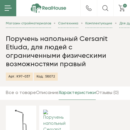
0
Магазин стройматериалов
Сантехника
Комплектующие
Для д
Поручень напольный Cersanit
Etiuda, для людей с
ограниченными физическими
возможностями правый
Арт.:
K97-037
Код.:
58072
Все о товаре
Описание
Характеристики
Отзывы (0)