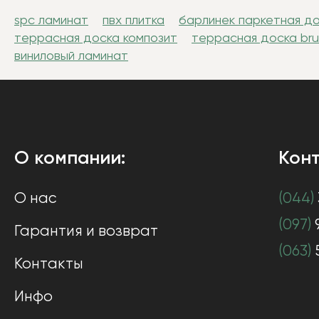
spc ламинат
пвх плитка
барлинек паркетная д
террасная доска композит
террасная доска br
виниловый ламинат
О компании:
Конт
О нас
(044)
(097)
Гарантия и возврат
(063)
Контакты
Инфо