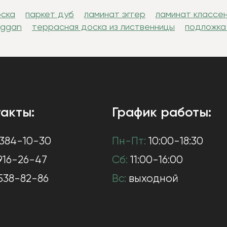
оска
паркет дуб
ламинат эггер
ламинат классе
uggan
террасная доска из лиственницы
подложка
акты:
График работы:
384-10-30
Пн-Пт:
10:00-18:30
916-26-47
Сб:
11:00-16:00
538-82-86
Вс:
выходной