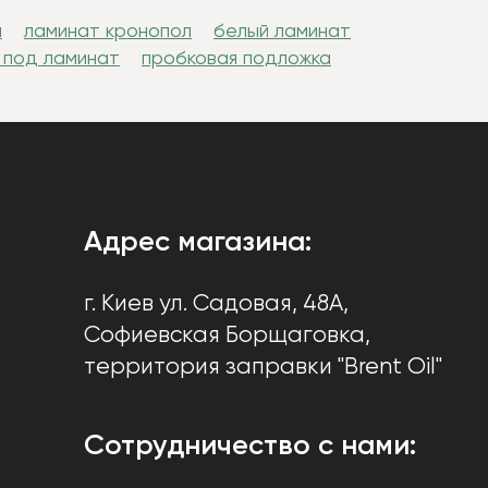
н
ламинат кронопол
белый ламинат
 под ламинат
пробковая подложка
Адрес магазина:
г. Киев
ул. Садовая, 48А,
Софиевская Борщаговка
,
территория заправки "Brent Oil"
Сотрудничество с нами: