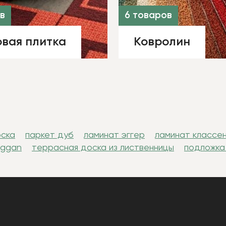
в
6 товаров
вая плитка
Ковролин
оска
паркет дуб
ламинат эггер
ламинат классе
uggan
террасная доска из лиственницы
подложка