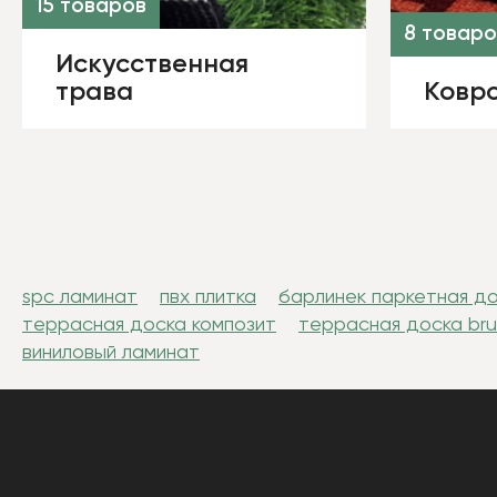
15 товаров
8 товаро
Искусственная
трава
Ковро
spc ламинат
пвх плитка
барлинек паркетная д
террасная доска композит
террасная доска br
виниловый ламинат