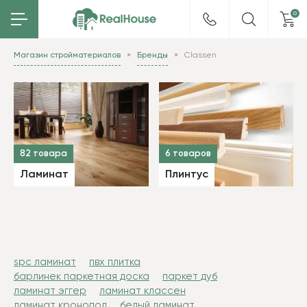
0
Магазин стройматериалов
Бренды
Classen
82 товара
6 товаров
Ламинат
Плинтус
spc ламинат
пвх плитка
барлинек паркетная доска
паркет дуб
ламинат эггер
ламинат классен
ламинат кронопол
белый ламинат