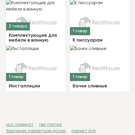
2 товара
1 товар
Комплектующие для
мебели в ванную
К писсуарам
1 товар
1 товар
Инсталляции
Бачки сливные
spc ламинат
пвх плитка
барлинек паркетная доска
паркет дуб