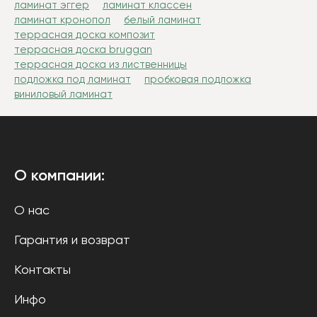
ламинат эггер
ламинат классен
ламинат кронопол
белый ламинат
террасная доска композит
террасная доска bruggan
террасная доска из лиственницы
подложка под ламинат
пробковая подложка
виниловый ламинат
О компании:
О нас
Гарантия и возврат
Контакты
Инфо