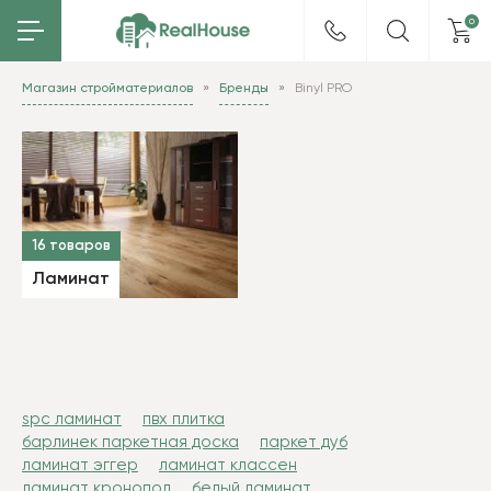
0
Магазин стройматериалов
Бренды
Binyl PRO
16 товаров
Ламинат
spc ламинат
пвх плитка
барлинек паркетная доска
паркет дуб
ламинат эггер
ламинат классен
ламинат кронопол
белый ламинат