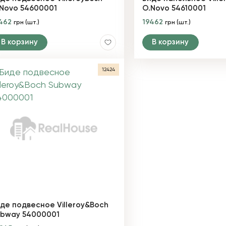
Novo 54600001
O.Novo 54610001
462
19462
грн (шт.)
грн (шт.)
В корзину
В корзину
12424
де подвесное Villeroy&Boch
ubway 54000001