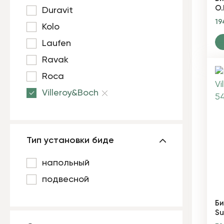
O.
Duravit
19
Kolo
Laufen
Ravak
Roca
Villeroy&Boch
Тип установки биде
напольный
подвесной
Би
S