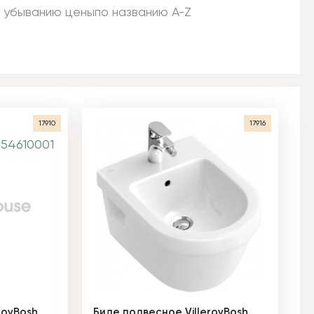
 убыванию цены
по названию A-Z
17910
17916
royBosh
Биде подвесное VilleroyBosh