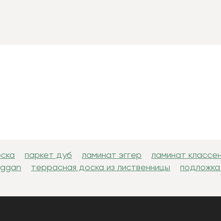
оска
паркет дуб
ламинат эггер
ламинат классе
uggan
террасная доска из лиственницы
подложка