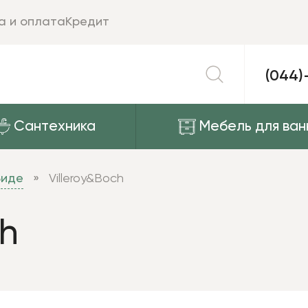
а и оплата
Кредит
(044)
Сантехника
Мебель для ван
Биде
Villeroy&Boch
ch