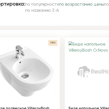
ртировка:
по популярности
по возрастанию цены
по
по названию Z-A
17911
де подвесное VilleroyBosh
Биде напольное Ville