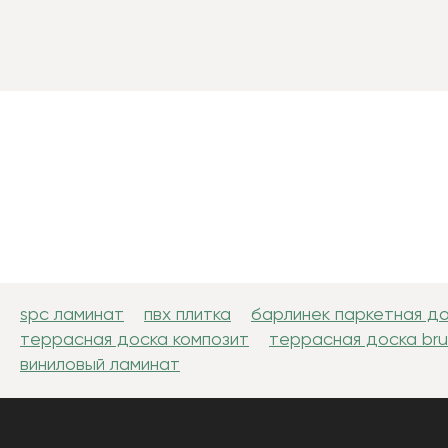
spc ламинат
пвх плитка
барлинек паркетная д
террасная доска композит
террасная доска br
виниловый ламинат