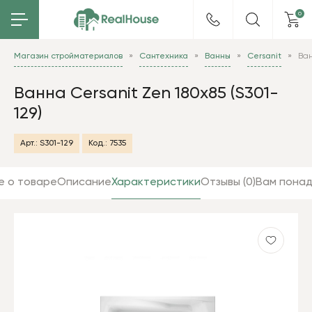
0
Магазин стройматериалов
Сантехника
Ванны
Cersanit
Ван
Ванна Cersanit Zen 180x85 (S301-
129)
Арт.:
S301-129
Код.:
7535
е о товаре
Описание
Характеристики
Отзывы (0)
Вам пона