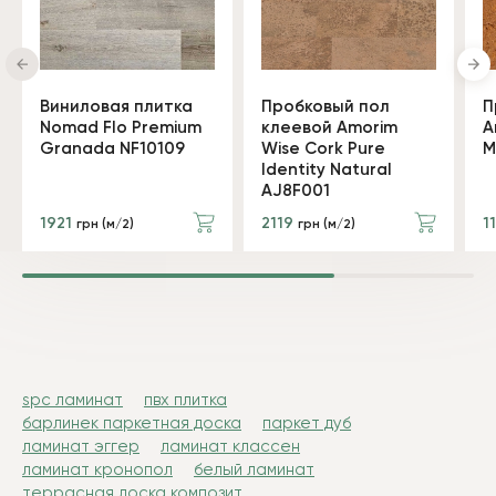
Виниловая плитка
Пробковый пол
П
Nomad Flo Premium
клеевой Amorim
A
Granada NF10109
Wise Cork Pure
M
Identity Natural
AJ8F001
1921
2119
1
грн (м/2)
грн (м/2)
spc ламинат
пвх плитка
барлинек паркетная доска
паркет дуб
ламинат эггер
ламинат классен
ламинат кронопол
белый ламинат
террасная доска композит