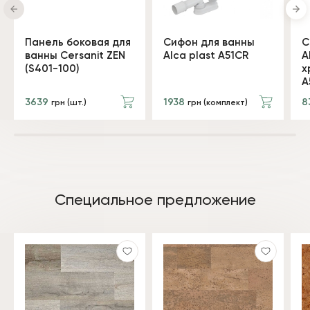
Панель боковая для
Сифон для ванны
С
ванны Cersanit ZEN
Alca plast A51CR
A
(S401-100)
х
A
3639
1938
8
грн (шт.)
грн (комплект)
Специальное предложение