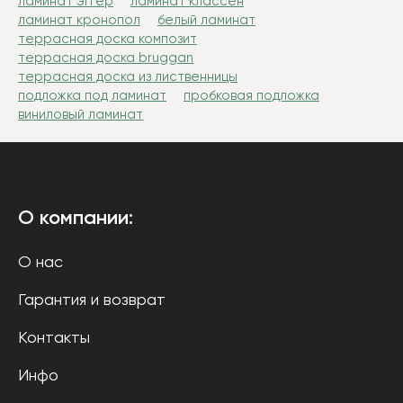
ламинат эггер
ламинат классен
ламинат кронопол
белый ламинат
террасная доска композит
террасная доска bruggan
террасная доска из лиственницы
подложка под ламинат
пробковая подложка
виниловый ламинат
О компании:
О нас
Гарантия и возврат
Контакты
Инфо