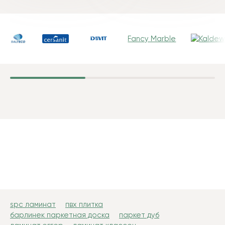
Fancy Marble
spc ламинат
пвх плитка
барлинек паркетная доска
паркет дуб