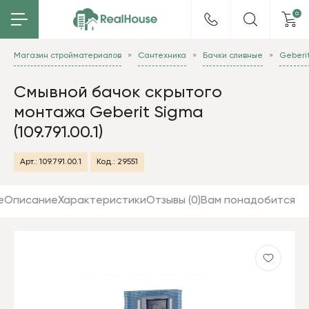
0
Магазин стройматериалов
Сантехника
Бачки сливные
Geberi
Смывной бачок скрытого
монтажа Geberit Sigma
(109.791.00.1)
Арт.:
109.791.00.1
Код.:
29551
е
Описание
Характеристики
Отзывы (0)
Вам понадобится