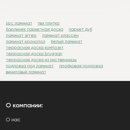
spc ламинат
пвх плитка
барлинек паркетная доска
паркет дуб
ламинат эггер
ламинат классен
ламинат кронопол
белый ламинат
террасная доска композит
террасная доска bruggan
террасная доска из лиственницы
подложка под ламинат
пробковая подложка
виниловый ламинат
О компании:
О нас