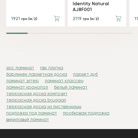
Identity Natural
AJ8F001
1921
2119
1
грн (м/2)
грн (м/2)
spc ламинат
пвх плитка
барлинек паркетная доска
паркет дуб
ламинат эггер
ламинат классен
ламинат кронопол
белый ламинат
террасная доска композит
террасная доска bruggan
террасная доска из лиственницы
подложка под ламинат
пробковая подложка
виниловый ламинат