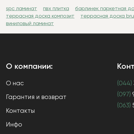
spc ламинат
пвх плитка
барлинек паркетная д
террасная доска композит
террасная доска br
виниловый ламинат
О компании:
Конт
О нас
(044)
(097)
Гарантия и возврат
(063)
Контакты
Инфо