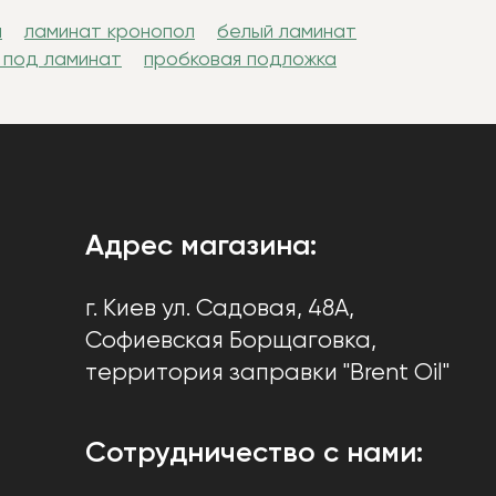
н
ламинат кронопол
белый ламинат
 под ламинат
пробковая подложка
Адрес магазина:
г. Киев
ул. Садовая, 48А,
Софиевская Борщаговка
,
территория заправки "Brent Oil"
Сотрудничество с нами: