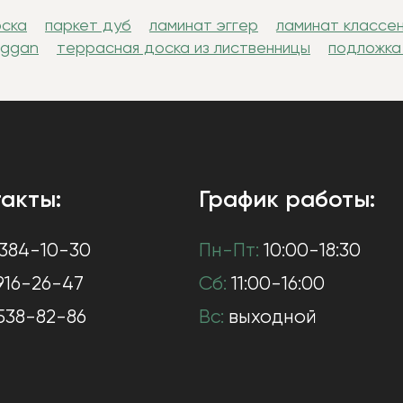
оска
паркет дуб
ламинат эггер
ламинат классе
uggan
террасная доска из лиственницы
подложка
акты:
График работы:
384-10-30
Пн-Пт:
10:00-18:30
916-26-47
Сб:
11:00-16:00
538-82-86
Вс:
выходной