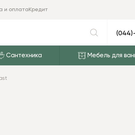
а и оплата
Кредит
(044)
Сантехника
Мебель для ван
ast