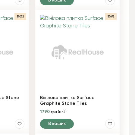
В кошик
59692
59693
ace Stone
Вінілова плитка Surface
Graphite Stone Tiles
1790
грн (м/2)
В кошик