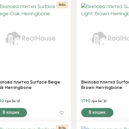
59694
нілова плитка Surface Beige
Вінілова плитка Surfa
k Herringbone
Brown Herringbone
90
1790
грн (м/2)
грн (м/2)
В кошик
В кошик
59734