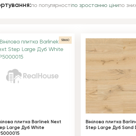
ртування:
по популярності
по зростанню ціни
по зни
58660
нілова плитка Barlinek Next
Вінілова плитка Barli
ep Large Дуб White
Step Large Дуб Sand
P5000015