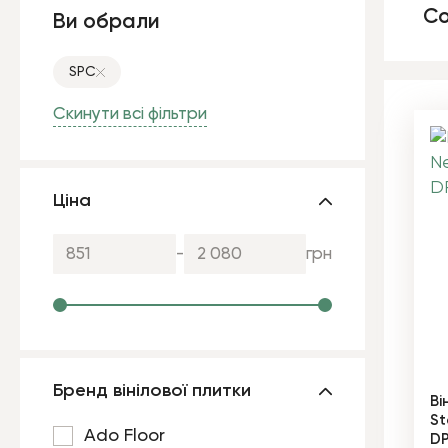
Со
Ви обрали
SPC
Скинути всі фільтри
Ціна
-
грн
Бренд вінілової плитки
Ві
St
Ado Floor
D