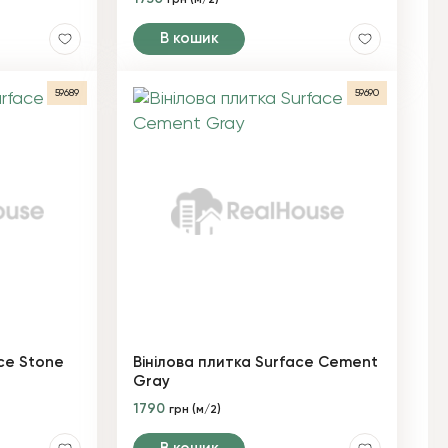
грн (м/2)
В кошик
59689
59690
ace Stone
Вінілова плитка Surface Cement
Gray
1790
грн (м/2)