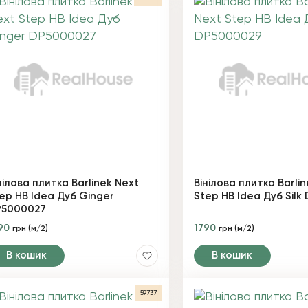
нілова плитка Barlinek Next
Вінілова плитка Barli
ep HB Idea Дуб Ginger
Step HB Idea Дуб Sil
P5000027
90
1790
грн (м/2)
грн (м/2)
В кошик
В кошик
59737