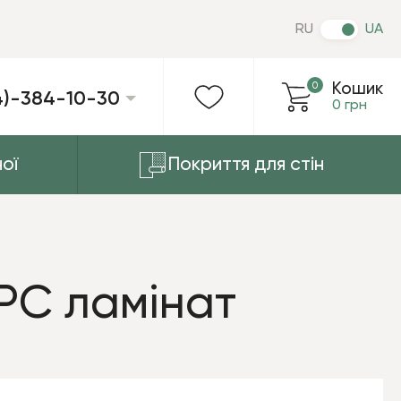
RU
UA
0
Кошик
4)-384-10-30
0 грн
ої
Покриття для стін
SPC ламінат