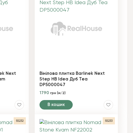
nek Next
Вінілова плитка Barlinek Next
eam
Step HB Idea Дуб Tea
DP5000047
1790
грн (м/2)
В кошик
55232
55233