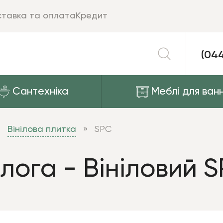
тавка та оплата
Кредит
(04
Сантехніка
Меблі для ванн
Вінілова плитка
SPC
длога - Вініловий 