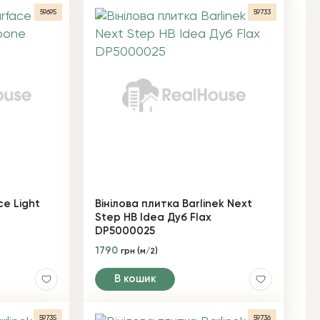
59695
59733
ce Light
Вінілова плитка Barlinek Next
Step HB Idea Дуб Flax
DP5000025
1790
грн (м/2)
В кошик
59735
59736