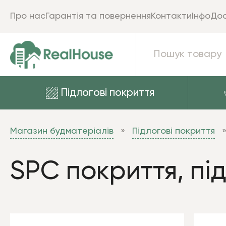
Про нас
Гарантія та повернення
Контакти
Інфо
Дос
Підлогові покриття
Магазин будматеріалів
Підлогові покриття
SPC покриття, пі