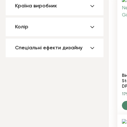
Країна виробник
Колір
Спеціальні ефекти дизайну
Ві
St
D
17