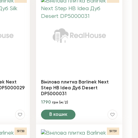
nek Next
Вінілова плитка Barlinek Next
k DP5000029
Step HB Idea Дуб Desert
DP5000031
1790
грн (м/2)
В кошик
59738
59739