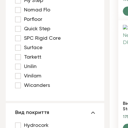
My Step
Nomad Flo
Porfloor
Quick Step
SPC Rigid Core
Surface
Tarkett
Unilin
Vinilam
Wicanders
Ві
St
Вид покриття
17
Hydrocork