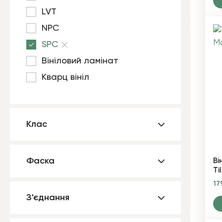
LVT
NPC
SPC
Вініловий ламінат
Кварц вініл
Клас
Фаска
Ві
Ti
17
З'єднання