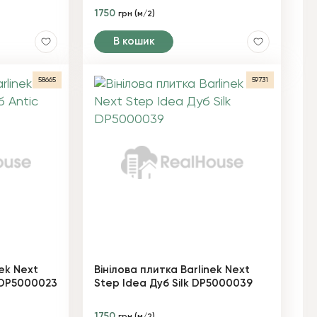
1750
грн (м/2)
В кошик
58665
59731
nek Next
Вінілова плитка Barlinek Next
 DP5000023
Step Idea Дуб Silk DP5000039
1750