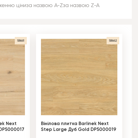
женню ціни
за назвою A-Z
за назвою Z-A
58661
58662
nek Next
Вінілова плитка Barlinek Next
 DP5000017
Step Large Дуб Gold DP5000019