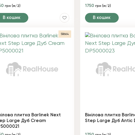
50
1750
грн (м/2)
грн (м/2)
В кошик
В кошик
58664
нілова плитка Barlinek Next
Вінілова плитка Barli
ep Large Дуб Cream
Step Large Дуб Antic
P5000021
50
1750