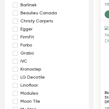
17
Barlinek
Beaulieu Canada
Christy Carpets
Egger
FirmFit
Forbo
Grabo
IVC
Kronostep
LG Decotile
Linofloor
Ві
Moduleo
St
Moon Tile
D
17