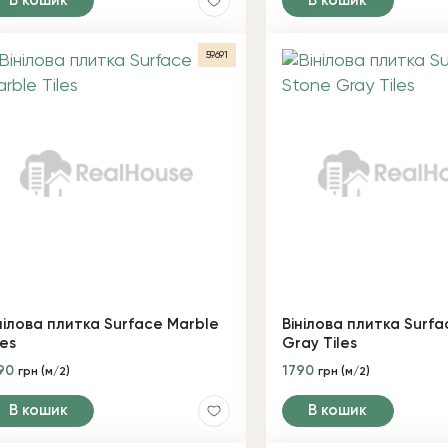
В кошик
В кошик
59691
нілова плитка Surface Marble
Вінілова плитка Surf
les
Gray Tiles
90
1790
грн (м/2)
грн (м/2)
В кошик
В кошик