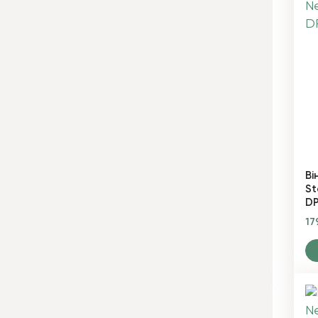
Ві
St
D
17