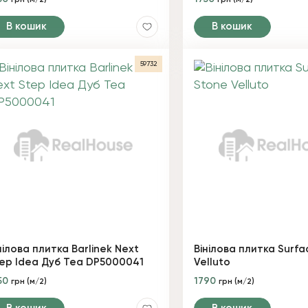
грн (м/2)
грн (м/2)
В кошик
В кошик
59732
нілова плитка Barlinek Next
Вінілова плитка Surf
ep Idea Дуб Tea DP5000041
Velluto
50
1790
грн (м/2)
грн (м/2)