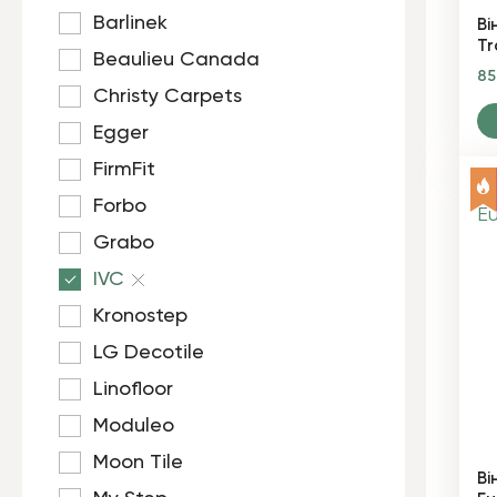
Barlinek
Ві
Tr
Beaulieu Canada
8
Christy Carpets
Egger
FirmFit
Forbo
Grabo
IVC
Kronostep
LG Decotile
Linofloor
Moduleo
Moon Tile
Ві