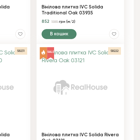
olida
Вінілова плитка IVC Solida
Traditional Oak 03935
852
1585
грн (м/2)
В кошик
58231
58222
SALE
olida
Вінілова плитка IVC Solida Rivera