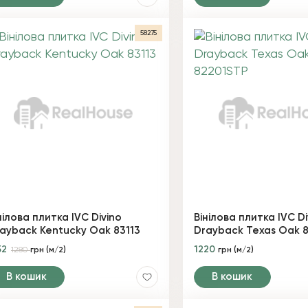
58275
нілова плитка IVC Divino
Вінілова плитка IVC Di
ayback Kentucky Oak 83113
Drayback Texas Oak 
52
1220
1280
грн (м/2)
грн (м/2)
В кошик
В кошик