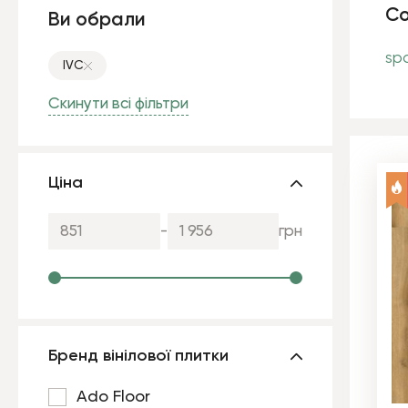
Со
Ви обрали
sp
IVC
Скинути всі фільтри
Ціна
-
грн
Бренд вінілової плитки
Ado Floor