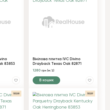
vino
Вінілова плитка IVC Divino
ak 83853
Drayback Texas Oak 82871
1280
грн (м/2)
В кошик
58268
58269