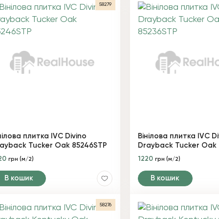
58279
нілова плитка IVC Divino
Вінілова плитка IVC Di
ayback Tucker Oak 85246STP
Drayback Tucker Oak
20
1220
грн (м/2)
грн (м/2)
В кошик
В кошик
58276