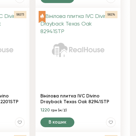
58273
58274
vino
Вінілова плитка IVC Divino
82201STP
Drayback Texas Oak 82941STP
1220
грн (м/2)
В кошик