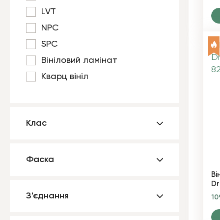
LVT
NPC
SPC
Вініловий ламінат
Кварц вініл
Клас
Фаска
Ві
Dr
З'єднання
1