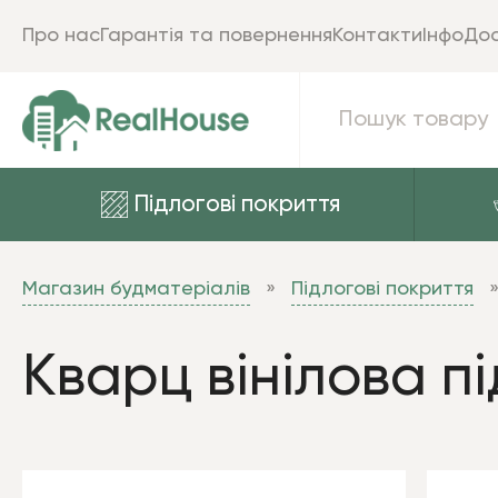
Про нас
Гарантія та повернення
Контакти
Інфо
Дос
Підлогові покриття
Магазин будматеріалів
Підлогові покриття
Кварц вінілова пі