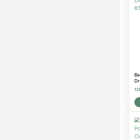
Ві
Dr
12