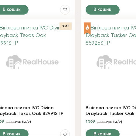
В кошик
В кошик
58281
нілова плитка IVC Divino
Вінілова плитка IVC Di
ayback Texas Oak 82991STP
Drayback Tucker Oak
098
1098
1220
грн (м/2)
1220
грн (м/2)
В кошик
В кошик