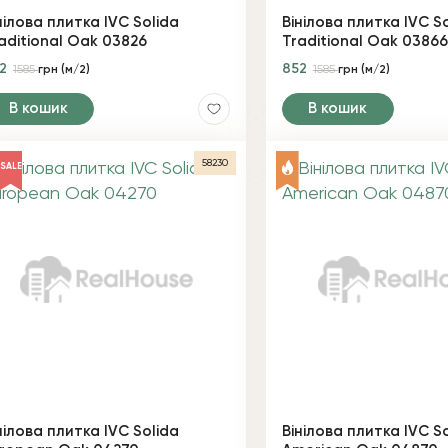
нілова плитка IVC Solida
Вінілова плитка IVC S
aditional Oak 03826
Traditional Oak 03866
52
852
1585
грн (м/2)
1585
грн (м/2)
В кошик
В кошик
58230
SALE
нілова плитка IVC Solida
Вінілова плитка IVC S