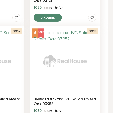
Oak 03121
1050
1585
грн (м/2)
В кошик
58224
58229
SALE
lida Rivera
Вінілова плитка IVC Solida Rivera
Oak 03952
1050
1585
грн (м/2)