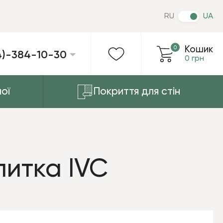
RU
UA
0
Кошик
4)-384-10-30
0 грн
ої
Покриття для стін
литка IVC