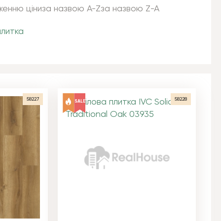
женню ціни
за назвою A-Z
за назвою Z-A
плитка
58227
58228
SALE