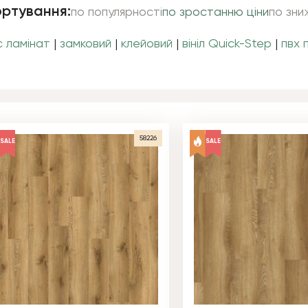
ртування:
по популярності
по зростанню ціни
по зни
c ламінат
|
замковий
|
клейовий
|
вініл Quick-Step
|
пвх 
58226
SALE
SALE