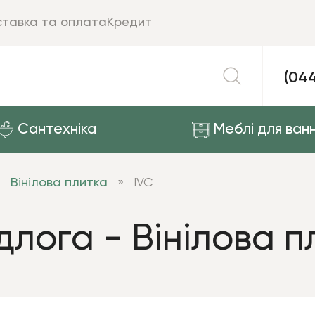
тавка та оплата
Кредит
(04
Сантехніка
Меблі для ванн
Вінілова плитка
IVC
длога - Вінілова п