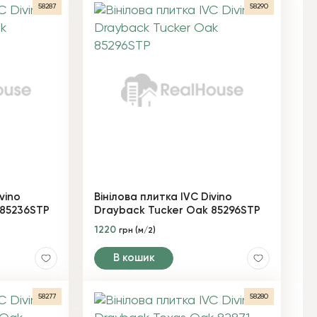
58287
58290
vino
Вінілова плитка IVC Divino
 85236STP
Drayback Tucker Oak 85296STP
1220
грн (м/2)
В кошик
58277
58280