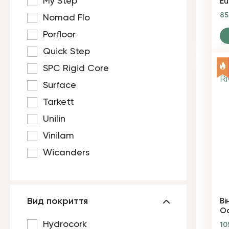
My Step
Eu
8
Nomad Flo
Porfloor
Quick Step
SPC Rigid Core
Surface
Tarkett
Unilin
Vinilam
Wicanders
Вид покриття
Ві
Oa
Hydrocork
10