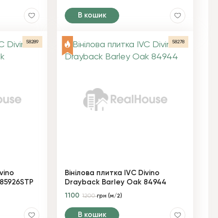
В кошик
58289
58278
vino
Вінілова плитка IVC Divino
 85926STP
Drayback Barley Oak 84944
1100
1200
грн (м/2)
В кошик