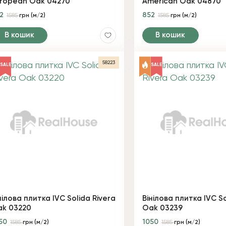
ropean Oak 04270
American Oak 04870
52
852
1585
грн (м/2)
1585
грн (м/2)
В кошик
В кошик
58223
SALE
SALE
нілова плитка IVC Solida Rivera
Вінілова плитка IVC So
k 03220
Oak 03239
50
1050
1585
грн (м/2)
1585
грн (м/2)