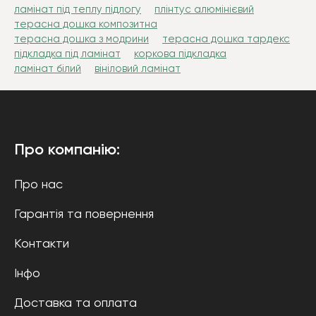
ламінат під теплу підлогу
плінтус алюмінієвий
терасна дошка композитна
терасна дошка з модрини
терасна дошка тардекс
підкладка під ламінат
коркова підкладка
ламінат білий
вініловий ламінат
Про компанію:
Про нас
Гарантія та повернення
Контакти
Інфо
Доставка та оплата