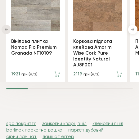
Вінілова плитка
Коркова підлога
П
Nomad Flo Premium
клейова Amorim
A
Granada NF10109
Wise Cork Pure
M
Identity Natural
AJ8F001
1921
2119
1
грн (м/2)
грн (м/2)
spc покриття
замковий кварц вініл
клейовий вініл
barlinek паркетна дошка
паркет дубовий
сірий ламінат
ламінат еггер