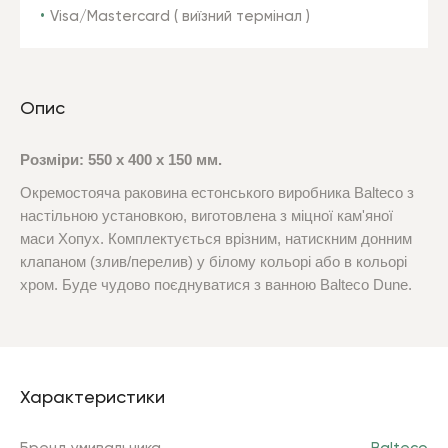
Visa/Mastercard ( виїзний термінал )
Опис
Розміри: 550 x 400 x 150 мм.
Окремостояча раковина естонського виробника
Balteco
з
настільною установкою, виготовлена з міцної кам'яної
маси Хопух. Комплектується врізним, натискним донним
клапаном (злив/перелив) у білому кольорі або в кольорі
хром. Буде чудово поєднуватися з ванною Balteco Dune.
Характеристики