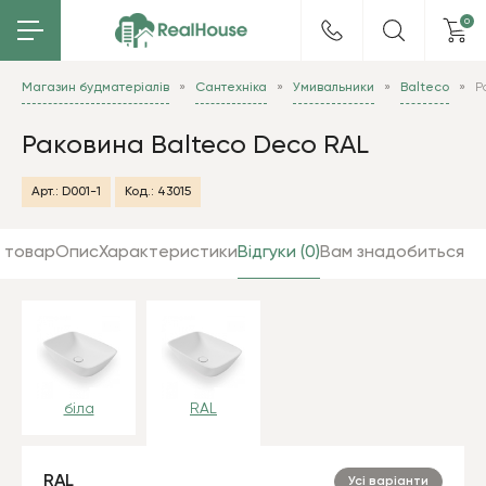
0
Магазин будматеріалів
Сантехніка
Умивальники
Balteco
Р
Раковина Balteco Deco RAL
Арт.:
D001-1
Код.:
43015
 товар
Опис
Характеристики
Відгуки (0)
Вам знадобиться
біла
RAL
RAL
Усі варіанти