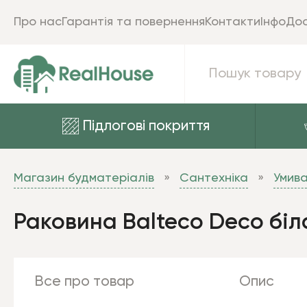
Про нас
Гарантія та повернення
Контакти
Інфо
Дос
Підлогові покриття
Магазин будматеріалів
Сантехніка
Умив
Раковина Balteco Deco біл
Все про товар
Опис