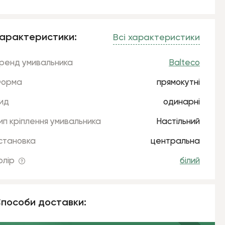
арактеристики:
Всі характеристики
ренд умивальника
Balteco
орма
прямокутні
ид
одинарні
ип кріплення умивальника
Настільний
становка
центральна
олір
білий
пособи доставки: