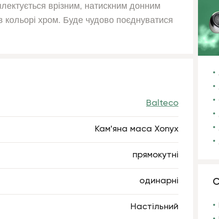
мплектується врізним, натискним донним
 в кольорі хром. Буде чудово поєднуватися
Balteco
Кам'яна маса Xonyx
прямокутні
одинарні
С
Настільний