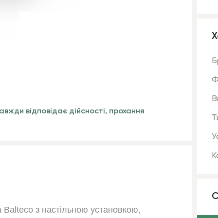
Х
Б
Ф
В
авжди відповідає дійсності, прохання
Т
У
К
С
а
Balteco
з настільною установкою,