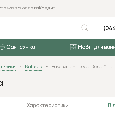
тавка та оплата
Кредит
(04
Сантехніка
Меблі для ванн
альники
Balteco
Раковина Balteco Deco біла
а
Характеристики
Від