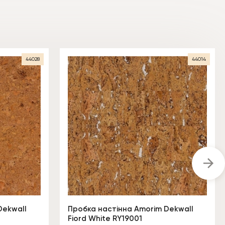
44028
44014
Dekwall
Пробка настінна Amorim Dekwall
Fiord White RY19001