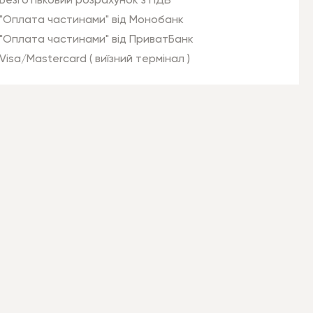
Безготівковий розрахунок з ПДВ
"Оплата частинами" від Монобанк
"Оплата частинами" від ПриватБанк
Visa/Mastercard ( виїзний термінал )