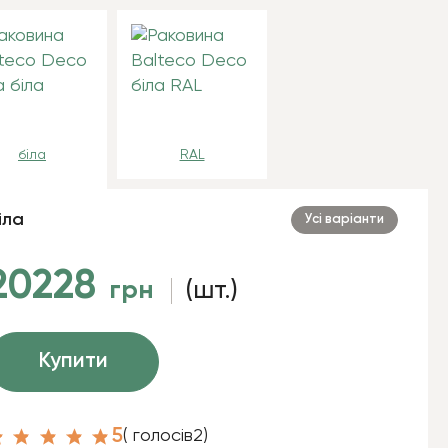
біла
RAL
іла
Усі варіанти
20228
грн
(шт.)
Купити
5
( голосів
2
)