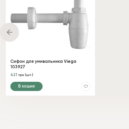
Сифон для умивальника Viega
103927
421
грн (шт.)
В кошик