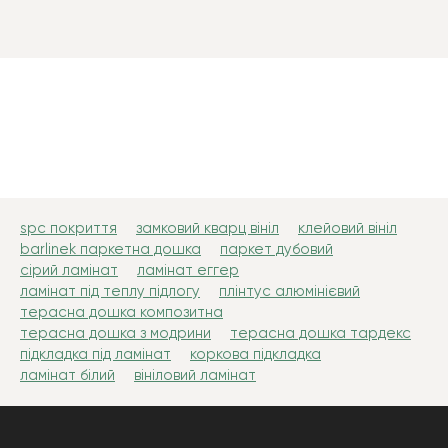
spc покриття
замковий кварц вініл
клейовий вініл
barlinek паркетна дошка
паркет дубовий
сірий ламінат
ламінат еггер
ламінат під теплу підлогу
плінтус алюмінієвий
терасна дошка композитна
терасна дошка з модрини
терасна дошка тардекс
підкладка під ламінат
коркова підкладка
ламінат білий
вініловий ламінат