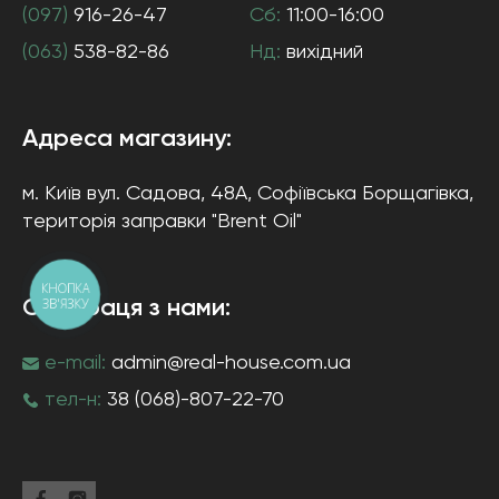
(097)
916-26-47
Сб:
11:00-16:00
(063)
538-82-86
Нд:
вихідний
Адреса магазину:
м. Київ
вул. Садова, 48А, Софіївська Борщагівка
,
територія заправки "Brent Oil"
КНОПКА
ЗВ'ЯЗКУ
Співпраця з нами:
e-mail:
admin@real-house.com.ua
тел-н:
38 (068)-807-22-70