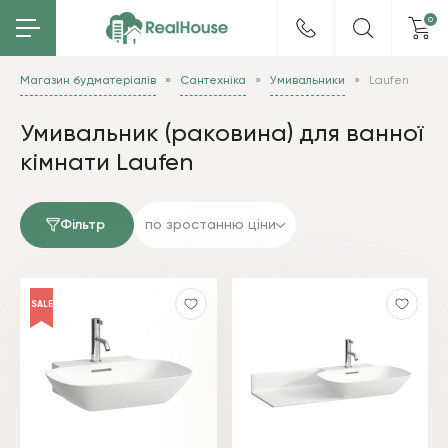
0
Магазин будматеріалів
Сантехніка
Умивальники
Laufen
Умивальник (раковина) для ванної
кімнати Laufen
Фільтр
по зростанню ціни
SALE