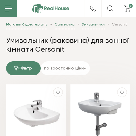
0
Магазин будматеріалів
Сантехніка
Умивальники
Cersanit
Умивальник (раковина) для ванної
кімнати Cersanit
Фільтр
по зростанню ціни