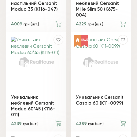
настільний Cersanit
меблевий Cersanit
Moduo 35 (K116-047)
Mille Slim 50 (K675-
004)
4009
4229
грн (шт.)
грн (шт.)
SALE
Умивальник
Умивальник Cersanit
меблевий Cersanit
Caspia 60 (K11-0099)
Moduo 60*45 (K116-
011)
4239
4389
грн (шт.)
грн (шт.)