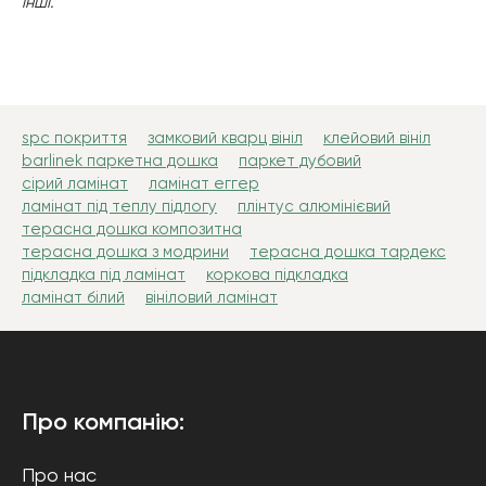
інші.
spc покриття
замковий кварц вініл
клейовий вініл
barlinek паркетна дошка
паркет дубовий
сірий ламінат
ламінат еггер
ламінат під теплу підлогу
плінтус алюмінієвий
терасна дошка композитна
терасна дошка з модрини
терасна дошка тардекс
підкладка під ламінат
коркова підкладка
ламінат білий
вініловий ламінат
Про компанію:
Про нас