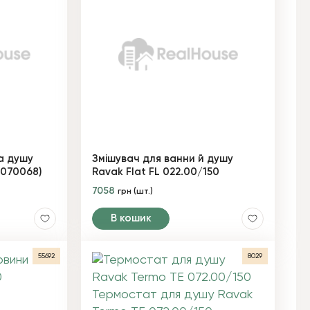
а душу
Змішувач для ванни й душу
X070068)
Ravak Flat FL 022.00/150
7058
грн (шт.)
В кошик
55692
8029