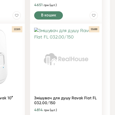
4651
грн (шт.)
В кошик
22265
55688
vak 10°
Змішувач для душу Ravak Flat FL
032.00/150
4814
грн (шт.)