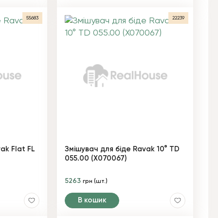
55683
22239
ak Flat FL
Змішувач для біде Ravak 10° TD
055.00 (X070067)
5263
грн (шт.)
В кошик