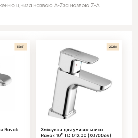
женню ціни
за назвою A-Z
за назвою Z-A
55681
22236
ни Ravak
Змішувач для умивальника
Ravak 10° TD 012.00 (X070064)