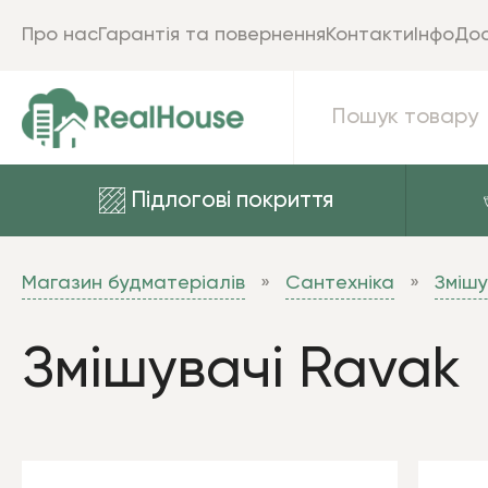
Про нас
Гарантія та повернення
Контакти
Інфо
Дос
Підлогові покриття
Магазин будматеріалів
Сантехніка
Змішу
Змішувачі Ravak