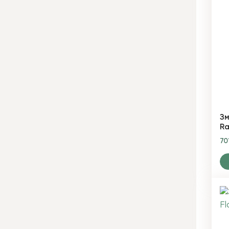
Зм
Ra
70