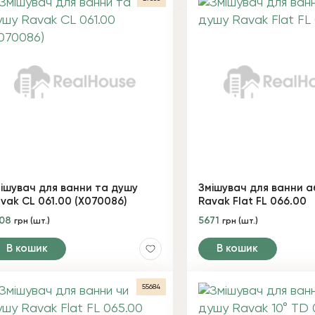
ішувач для ванни та душу
Змішувач для ванни а
vak CL 061.00 (X070086)
Ravak Flat FL 066.00
508
5671
грн (шт.)
грн (шт.)
В кошик
В кошик
55684