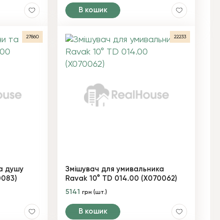
В кошик
27860
22233
а душу
Змішувач для умивальника
0083)
Ravak 10° TD 014.00 (X070062)
5141
грн (шт.)
В кошик