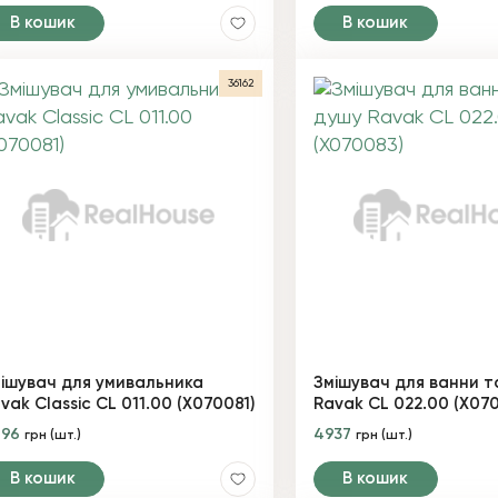
В кошик
В кошик
36162
ішувач для умивальника
Змішувач для ванни т
vak Classic CL 011.00 (X070081)
Ravak CL 022.00 (X07
896
4937
грн (шт.)
грн (шт.)
В кошик
В кошик