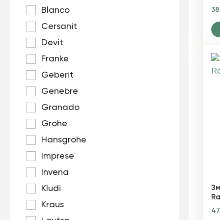
Blanco
3
Cersanit
Devit
Franke
Geberit
Genebre
Granado
Grohe
Hansgrohe
Imprese
Invena
Kludi
Зм
Ra
Kraus
4