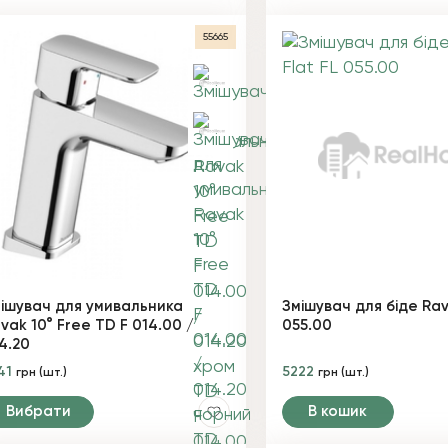
55665
ішувач для умивальника
Змішувач для біде Rav
vak 10° Free TD F 014.00 /
055.00
4.20
41
5222
грн (шт.)
грн (шт.)
Вибрати
В кошик