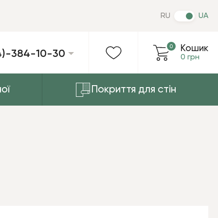
RU
UA
0
Кошик
4)-384-10-30
0 грн
ої
Покриття для стін