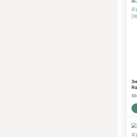
Зм
Ra
5