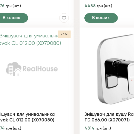
876
4488
грн (шт.)
грн (шт.)
В кошик
В кошик
27858
ішувач для умивальника
Змішувач для душу Ra
vak CL 012.00 (X070080)
TD.066.00 (X070071)
774
4814
грн (шт.)
грн (шт.)