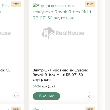
27862
22266
vak CL
Внутрішня частина змішувача
Ravak R-box Multi RB 071.50
внутрішня
5426
грн (шт.)
В кошик
55686
55691