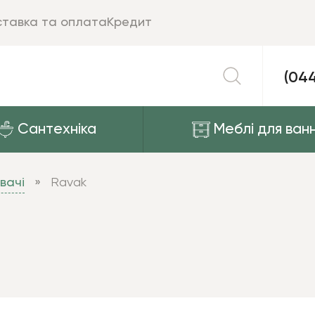
тавка та оплата
Кредит
(04
Сантехніка
Меблі для ванн
вачі
Ravak