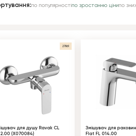
ртування:
по популярності
по зростанню ціни
по зни
27861
ішувач для душу Ravak CL
Змішувач для ракови
2.00 (X070084)
Flat FL 014.00