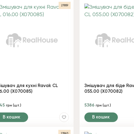
27859
ішувач для кухні Ravak CL
Змішувач для біде Ra
6.00 (X070085)
055.00 (X070082)
345
5386
грн (шт.)
грн (шт.)
В кошик
В кошик
27863