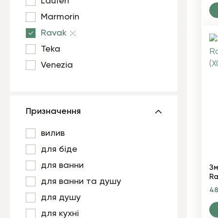
Laufen
Marmorin
Ravak
Teka
Venezia
Призначення
вилив
для біде
для ванни
Зм
Ra
для ванни та душу
4
для душу
для кухні