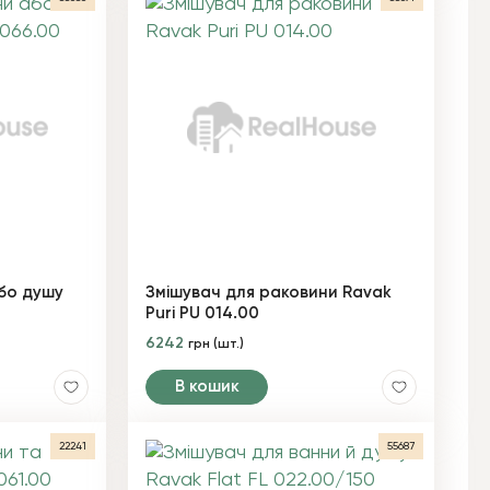
бо душу
Змішувач для раковини Ravak
Puri PU 014.00
6242
грн (шт.)
В кошик
22241
55687