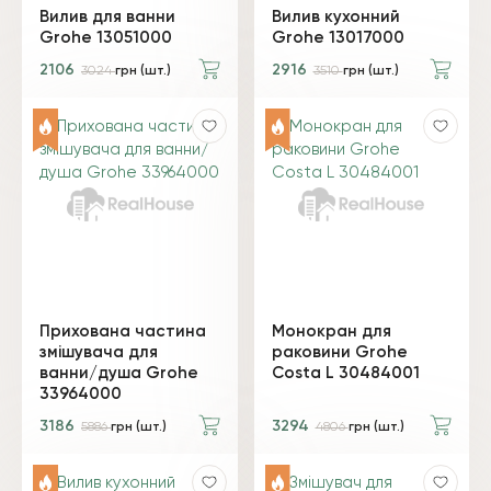
Вилив для ванни
Вилив кухонний
Grohe 13051000
Grohe 13017000
2106
2916
3024
грн (шт.)
3510
грн (шт.)
Прихована частина
Монокран для
змішувача для
раковини Grohe
ванни/душа Grohe
Costa L 30484001
33964000
3186
3294
5886
грн (шт.)
4806
грн (шт.)