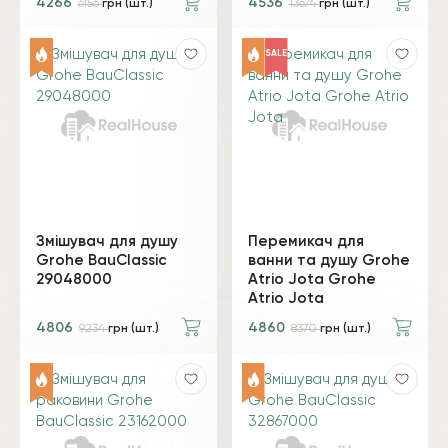
4266
4536
6156
грн (шт.)
13674
грн (шт.)
SALE
Змішувач для душу
Перемикач для
Grohe BauClassic
ванни та душу Grohe
29048000
Atrio Jota Grohe
Atrio Jota
4806
4860
9234
грн (шт.)
8370
грн (шт.)