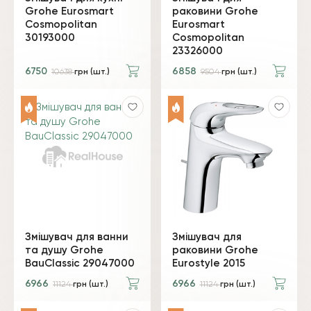
Grohe Eurosmart
раковини Grohe
Cosmopolitan
Eurosmart
30193000
Cosmopolitan
23326000
6750
6858
10638
грн (шт.)
9504
грн (шт.)
Змішувач для ванни
Змішувач для
та душу Grohe
раковини Grohe
BauClassic 29047000
Eurostyle 2015
6966
6966
11124
грн (шт.)
11124
грн (шт.)