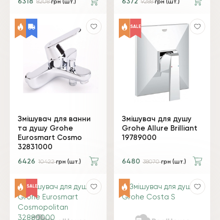
6318
6372
8208
грн (шт.)
9288
грн (шт.)
SALE
Змішувач для ванни
Змішувач для душу
та душу Grohe
Grohe Allure Brilliant
Eurosmart Cosmo
19789000
32831000
6426
6480
10422
грн (шт.)
38070
грн (шт.)
SALE