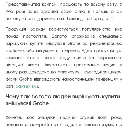
Представництва компанії працюють по всьому світу. У
1995 році вона відкрила свою філію в Польщі, а рік
потому - нові підприємства в Таїланді та Португалії.
Продукція бренду користується популярністю вже
понад півстоліття. Багато споживачів спеціально
вирішують купити змішувачі Grohe за рекомендацією
знайомих або відгуками в Інтернеті. Адже продукція цієї
компанії стала свого роду символом справжньої
німецької якості. Акуратність, притаманна німцям, у
цьому разі доведена до максимуму. І сьогодні змішувачі
фірми Grohe відповідають найостаннішим тенденціям у
світі
сантехніки
.
Чому так багато людей вирішують купити
змішувачі Grohe
Хочете, щоб змішувач надійно служив довгі роки,
подавав рівномірний потік води, не видавав звуків, що