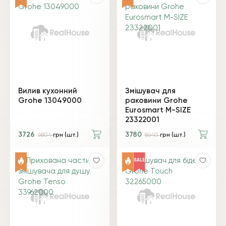
Вилив кухонний
Змішувач для
Grohe 13049000
раковини Grohe
Eurosmart M-SIZE
23322001
3726
3780
6804
грн (шт.)
8640
грн (шт.)
SALE