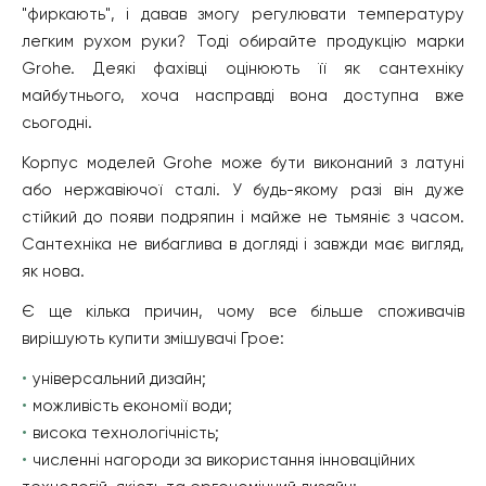
"фиркають", і давав змогу регулювати температуру
легким рухом руки? Тоді обирайте продукцію марки
Grohe. Деякі фахівці оцінюють її як сантехніку
майбутнього, хоча насправді вона доступна вже
сьогодні.
Корпус моделей Grohe може бути виконаний з латуні
або нержавіючої сталі. У будь-якому разі він дуже
стійкий до появи подряпин і майже не тьмяніє з часом.
Сантехніка не вибаглива в догляді і завжди має вигляд,
як нова.
Є ще кілька причин, чому все більше споживачів
вирішують купити змішувачі Грое:
універсальний дизайн;
можливість економії води;
висока технологічність;
численні нагороди за використання інноваційних