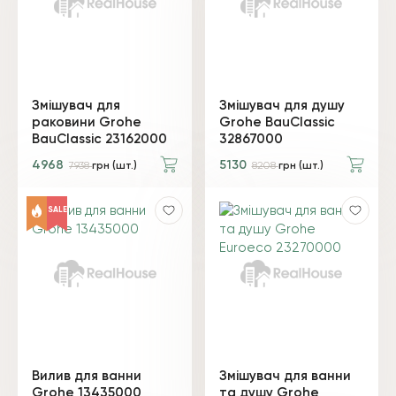
Змішувач для
Змішувач для душу
раковини Grohe
Grohe BauClassic
BauClassic 23162000
32867000
4968
5130
7938
грн (шт.)
8208
грн (шт.)
SALE
Вилив для ванни
Змішувач для ванни
Grohe 13435000
та душу Grohe