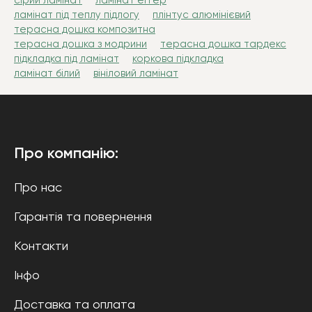
сірий ламінат
ламінат еггер
ламінат під теплу підлогу
плінтус алюмінієвий
терасна дошка композитна
терасна дошка з модрини
терасна дошка тардекс
підкладка під ламінат
коркова підкладка
ламінат білий
вініловий ламінат
Про компанію:
Про нас
Гарантія та повернення
Контакти
Інфо
Доставка та оплата