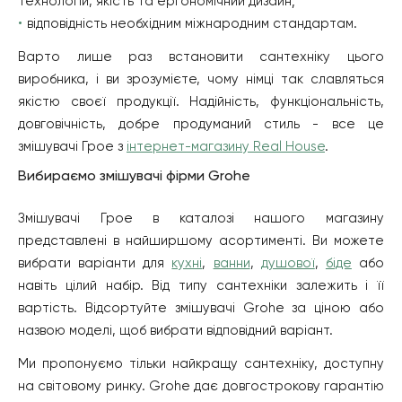
технологій, якість та ергономічний дизайн;
відповідність необхідним міжнародним стандартам.
Варто лише раз встановити сантехніку цього
виробника, і ви зрозумієте, чому німці так славляться
якістю своєї продукції. Надійність, функціональність,
довговічність, добре продуманий стиль - все це
змішувачі Грое з
інтернет-магазину Real House
.
Вибираємо змішувачі фірми Grohe
Змішувачі Грое в каталозі нашого магазину
представлені в найширшому асортименті. Ви можете
вибрати варіанти для
кухні
,
ванни
,
душової
,
біде
або
навіть цілий набір. Від типу сантехніки залежить і її
вартість. Відсортуйте змішувачі Grohe за ціною або
назвою моделі, щоб вибрати відповідний варіант.
Ми пропонуємо тільки найкращу сантехніку, доступну
на світовому ринку. Grohe дає довгострокову гарантію