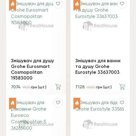
Змішувач для душу
Змішувач для ванни
Grohe Eurosmart
та душу Grohe
Cosmopolitan
Eurostyle 33637003
19383000
7074
7128
9828
грн (шт.)
15552
грн (шт.)