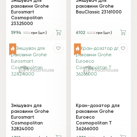
Змішувач для
Змішувач для
раковини Grohe
раковини Grohe
Eurosmart
BauClassic 23161000
Cosmopolitan
23325000
5994
6102
9936
грн (шт.)
8208
грн (шт.)
Змішувач для
Кран-дозатор для
раковини Grohe
раковини Grohe
Eurosmart
Euroeco
Cosmopolitan
Cosmopolitan T
32824000
36266000