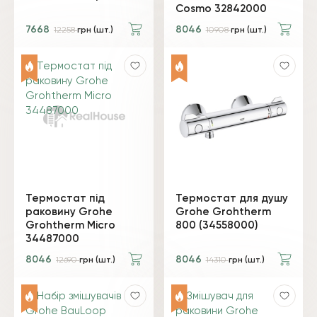
Cosmo 32842000
7668
8046
12258
грн (шт.)
10908
грн (шт.)
Термостат під
Термостат для душу
раковину Grohe
Grohe Grohtherm
Grohtherm Micro
800 (34558000)
34487000
8046
8046
12690
грн (шт.)
14310
грн (шт.)