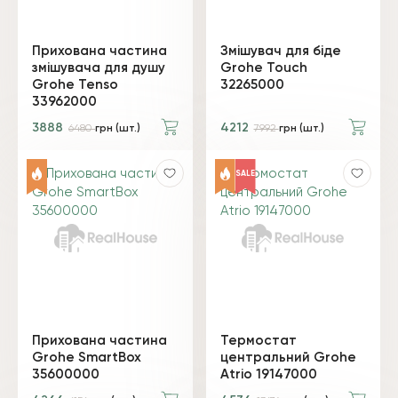
Прихована частина
Змішувач для біде
змішувача для душу
Grohe Touch
Grohe Tenso
32265000
33962000
3888
4212
6480
грн (шт.)
7992
грн (шт.)
SALE
Прихована частина
Термостат
Grohe SmartBox
центральний Grohe
35600000
Atrio 19147000