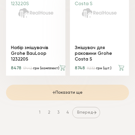
Набір змішувачів
Змішувач для
Grohe BauLoop
раковини Grohe
123220S
Costa S
8478
8748
17442
грн (комплект)
11232
грн (шт.)
Показати ще
Вперед
1
2
3
4