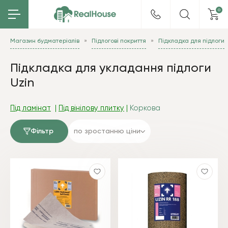
0
Магазин будматеріалів
Підлогові покриття
Підкладка для підлоги
Підкладка для укладання підлоги
Uzin
Під ламінат
|
Під вінілову плитку
|
Коркова
Фільтр
по зростанню ціни