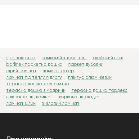
spc покриття
замковий кварц вініл
клейовий вініл
barlinek паркетна дошка
паркет дубовий
сірий ламінат
ламінат еггер
ламінат під теплу підлогу
плінтус алюмінієвий
терасна дошка композитна
терасна дошка з модрини
терасна дошка тардекс
підкладка під ламінат
коркова підкладка
ламінат білий
вініловий ламінат