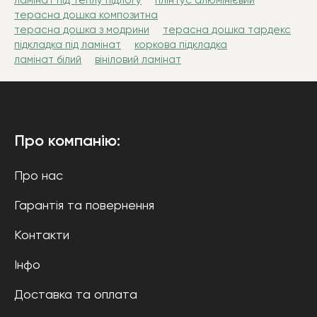
ламінат під теплу підлогу
плінтус алюмінієвий
терасна дошка композитна
терасна дошка з модрини
терасна дошка тардекс
підкладка під ламінат
коркова підкладка
ламінат білий
вініловий ламінат
Про компанію:
Про нас
Гарантія та повернення
Контакти
Інфо
Доставка та оплата