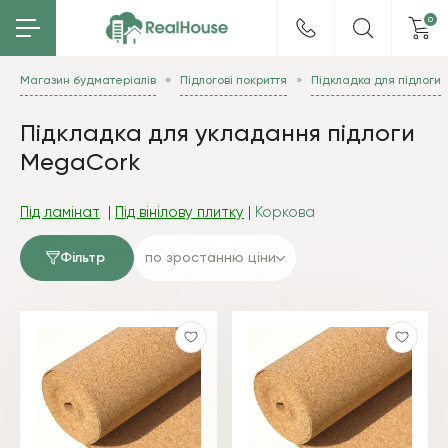
0
Магазин будматеріалів
Підлогові покриття
Підкладка для підлоги
Підкладка для укладання підлоги
MegaCork
Під ламінат
|
Під вінілову плитку
|
Коркова
Фільтр
по зростанню ціни