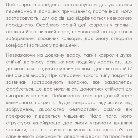
Цей ковролін заведено застосовувати для укладання
переважно в домашніх приміщеннях, проте іноді його
застосовують і для офісів, що відрізняються невисокою
прохідністю. Особливо гарний цей ковролін у спальні,
оскільки його високий ворс, помножений на однотонні
забарвлення спокійних кольорів, дає змогу створити
комфорт і затишок у приміщенні.
Незважаючи на довжину ворсу, такий ковролін дуже
стійкий до зносу, оскільки має подвійну жорсткість, що
досягається завдяки пружним ниткам і доволі товстій (2
мм) основі виробу. При створенні такого типу покриття
зазвичай застосовують волокно, яке заздалегідь
фарбується. Це дає можливість домогтися стійкості до
вигорання на сонці. Побоювання того, що довгий ворс
килимового покриття буде непросто відчистити від
забруднень, абсолютно безпідставні, оскільки він
прекрасно піддається чищенню. Мало того, його
структура якнайкраще дає змогу утримати шкідливі
частинки, що негативно впливають на здоров'я та
спричиняють різноманітні алергічні реакції та простудні