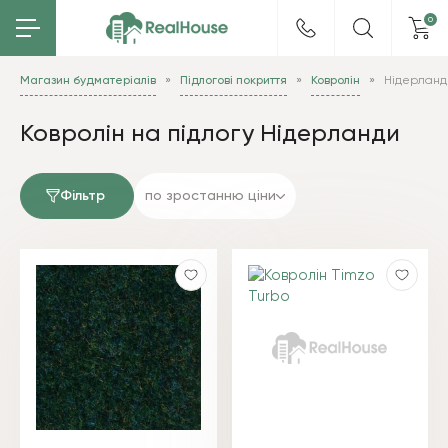
0
Магазин будматеріалів
Підлогові покриття
Ковролін
Нідерланд
Ковролін на підлогу Нідерланди
Фільтр
по зростанню ціни