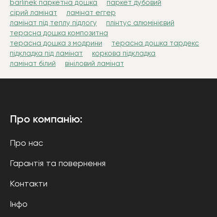
barlinek паркетна дошка
паркет дубовий
сірий ламінат
ламінат еггер
ламінат під теплу підлогу
плінтус алюмінієвий
терасна дошка композитна
терасна дошка з модрини
терасна дошка тардекс
підкладка під ламінат
коркова підкладка
ламінат білий
вініловий ламінат
Про компанію:
Про нас
Гарантія та повернення
Контакти
Інфо