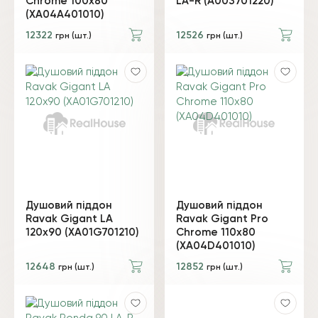
Chrome 100х80
LA-R (A003701220)
(XA04A401010)
12322
12526
грн (шт.)
грн (шт.)
Душовий піддон
Душовий піддон
Ravak Gigant LA
Ravak Gigant Pro
120х90 (XA01G701210)
Chrome 110х80
(XA04D401010)
12648
12852
грн (шт.)
грн (шт.)