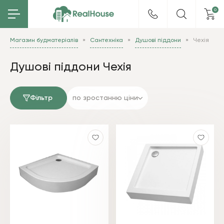
0
Магазин будматеріалів
Сантехніка
Душові піддони
Чехія
Душові піддони Чехія
Фільтр
по зростанню ціни