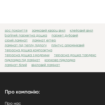
spc покриття
замковий кварц вініл
клейовий вініл
barlinek паркетна дошка
паркет дубовий
сірий ламінат
ламінат еггер
ламінат під теплу підлогу
плінтус алюмінієвий
терасна дошка композитна
терасна дошка з модрини
терасна дошка тардекс
підкладка під ламінат
коркова підкладка
ламінат білий
вініловий ламінат
Про компанію:
Про нас