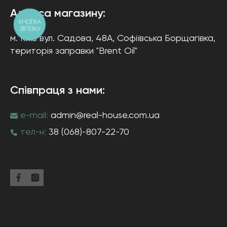
Адреса магазину:
КНОПКА
ЗВ'ЯЗКУ
м. Київ
вул. Садова, 48А, Софіївська Борщагівка
,
територія заправки "Brent Oil"
Співпраця з нами:
e-mail:
admin@real-house.com.ua
тел-н:
38 (068)-807-22-70