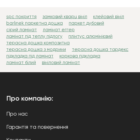
spc покриття
замковий кварц вініл
клейовий вініл
barlinek паркетна дошка
паркет дубовий
сірий ламінат
ламінат еггер
ламінат під теплу підлогу
плінтус алюмінієвий
терасна дошка композитна
терасна дошка з модрини
терасна дошка тардекс
підкладка під ламінат
коркова підкладка
ламінат білий
вініловий ламінат
Про компанію:
Про нас
Гарантія та повернення