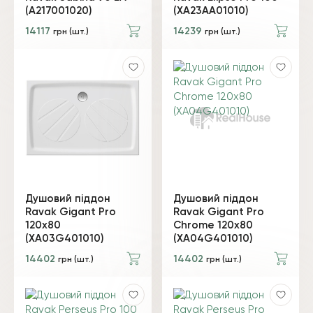
(A217001020)
(XA23AA01010)
14117
14239
грн (шт.)
грн (шт.)
Душовий піддон
Душовий піддон
Ravak Gigant Pro
Ravak Gigant Pro
120х80
Chrome 120х80
(XA03G401010)
(XA04G401010)
14402
14402
грн (шт.)
грн (шт.)