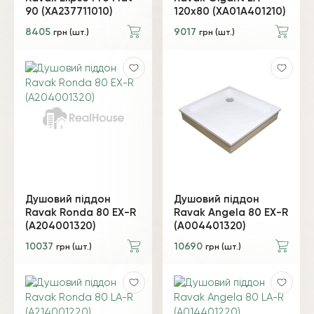
90 (XA237711010)
120х80 (XA01A401210)
8405
9017
грн (шт.)
грн (шт.)
Душовий піддон
Душовий піддон
Ravak Ronda 80 EX-R
Ravak Angela 80 EX-R
(A204001320)
(A004401320)
10037
10690
грн (шт.)
грн (шт.)