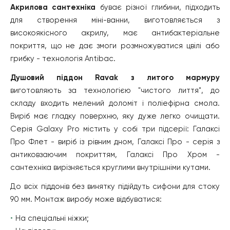
Акрилова сантехніка
буває різної глибини, підходить
для створення міні-ванни, виготовляється з
високоякісного акрилу, має антибактеріальне
покриття, що не дає змоги розмножуватися цвілі або
грибку - технологія Antibac.
Душовий піддон Ravak з литого мармуру
виготовляють за технологією "чистого лиття", до
складу входить мелений доломіт і поліефірна смола.
Виріб має гладку поверхню, яку дуже легко очищати.
Серія Galaxy Pro містить у собі три підсерії: Галаксі
Про Флет - виріб із рівним дном, Галаксі Про - серія з
антиковзаючим покриттям, Галаксі Про Хром -
сантехніка вирізняється круглими внутрішніми кутами.
До всіх піддонів без винятку підійдуть сифони для стоку
90 мм. Монтаж виробу може відбуватися:
На спеціальні ніжки;