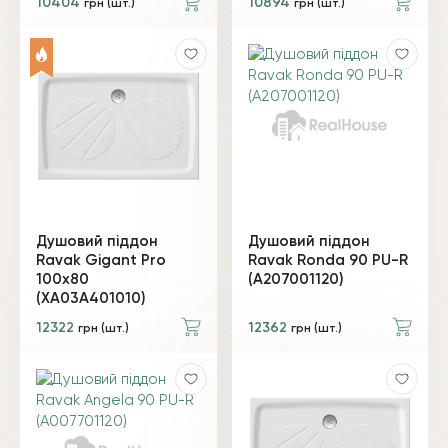
10404
10894
грн (шт.)
грн (шт.)
Душовий піддон
Душовий піддон
Ravak Gigant Pro
Ravak Ronda 90 PU-R
100х80
(A207001120)
(XA03A401010)
12322
12362
грн (шт.)
грн (шт.)