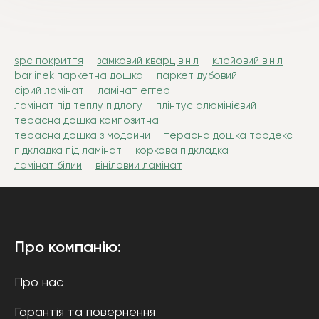
spc покриття
замковий кварц вініл
клейовий вініл
barlinek паркетна дошка
паркет дубовий
сірий ламінат
ламінат еггер
ламінат під теплу підлогу
плінтус алюмінієвий
терасна дошка композитна
терасна дошка з модрини
терасна дошка тардекс
підкладка під ламінат
коркова підкладка
ламінат білий
вініловий ламінат
Про компанію:
Про нас
Гарантія та повернення