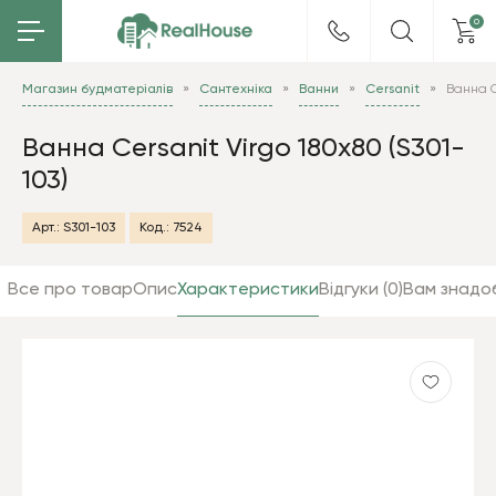
0
Магазин будматеріалів
Сантехніка
Ванни
Cersanit
Ванна C
Ванна Cersanit Virgo 180x80 (S301-
103)
Арт.:
S301-103
Код.:
7524
Все про товар
Опис
Характеристики
Відгуки (0)
Вам знадо