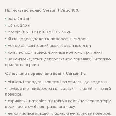
Прямокутна ванна Cersanit
Virgo
180.
вага 24.5 кг
об'єм: 245 л
розмір (Д х Ш х Г): 180 х 80 х 45 см
бічне водовідведення по короткій стороні
матеріал: санітарний акрил товщиною 4 мм
комплектація: ванна, ніжки для монтажу, кріплення
не комплектується декоративною панеллю, її можливо
придбати окремо
Основними перевагами ванни Cersanit є:
міцність і твердість поверхні та стійкість до подряпин
комфортне використання завдяки гладкій і теплій
поверхні
акриловий матеріал підтримує постійну температуру
води протягом більш тривалого часу
легко миється завдяки гладкій, а не пористій поверхні,