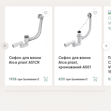
Сифон для ванни
Сифон для ванни
П
Alca plast A51CR
Alca plast,
C
хромований A501
V
1
1938
830
5
грн (комплект)
грн (комплект)