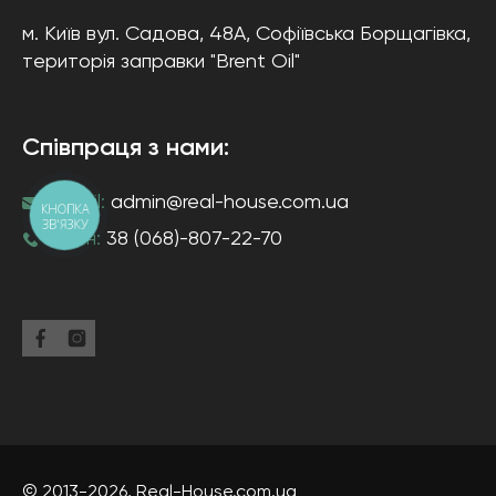
м. Київ
вул. Садова, 48А, Софіївська Борщагівка
,
територія заправки "Brent Oil"
Співпраця з нами:
e-mail:
admin@real-house.com.ua
КНОПКА
ЗВ'ЯЗКУ
тел-н:
38 (068)-807-22-70
© 2013-2026,
Real-House
.com.ua