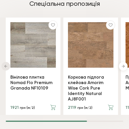
Спеціальна пропозиція
Вінілова плитка
Коркова підлога
П
Nomad Flo Premium
клейова Amorim
A
Granada NF10109
Wise Cork Pure
M
Identity Natural
AJ8F001
1921
2119
1
грн (м/2)
грн (м/2)