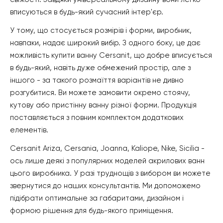
вписуються в будь-який сучасний інтер'єр.
У тому, що стосується розмірів і форми, виробник,
навпаки, надає широкий вибір. З одного боку, це дає
можливість купити ванну Cersanit, що добре вписується
в будь-який, навіть дуже обмежений простір, але з
іншого - за такого розмаїття варіантів не дивно
розгубитися. Ви можете замовити окремо стоячу,
кутову або пристінну ванну різної форми. Продукція
поставляється з повним комплектом додаткових
елементів.
Cersanit Ariza, Cersania, Joanna, Kaliope, Nike, Sicilia -
ось лише деякі з популярних моделей акрилових ванн
цього виробника. У разі труднощів з вибором ви можете
звернутися до наших консультантів. Ми допоможемо
підібрати оптимальне за габаритами, дизайном і
формою рішення для будь-якого приміщення.