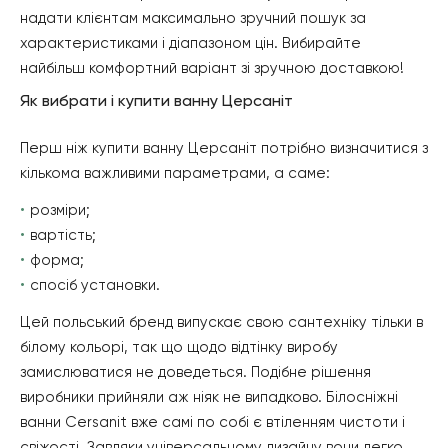
надати клієнтам максимально зручний пошук за
характеристиками і діапазоном цін. Вибирайте
найбільш комфортний варіант зі зручною доставкою!
Як вибрати і купити ванну Церсаніт
Перш ніж купити ванну Церсаніт потрібно визначитися з
кількома важливими параметрами, а саме:
розміри;
вартість;
форма;
спосіб установки.
Цей польський бренд випускає свою сантехніку тільки в
білому кольорі, так що щодо відтінку виробу
замислюватися не доведеться. Подібне рішення
виробники прийняли аж ніяк не випадково. Білосніжні
ванни Cersanit вже самі по собі є втіленням чистоти і
свіжості. Завдяки універсальному дизайну вони легко