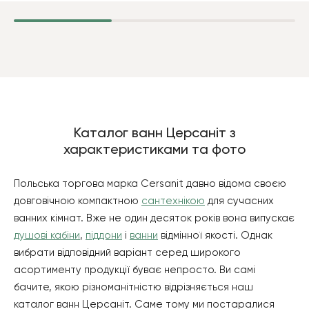
Каталог ванн Церсаніт з
характеристиками та фото
Польська торгова марка Cersanit давно відома своєю
довговічною компактною
сантехнікою
для сучасних
ванних кімнат. Вже не один десяток років вона випускає
душові кабіни
,
піддони
і
ванни
відмінної якості. Однак
вибрати відповідний варіант серед широкого
асортименту продукції буває непросто. Ви самі
бачите, якою різноманітністю відрізняється наш
каталог ванн Церсаніт. Саме тому ми постаралися