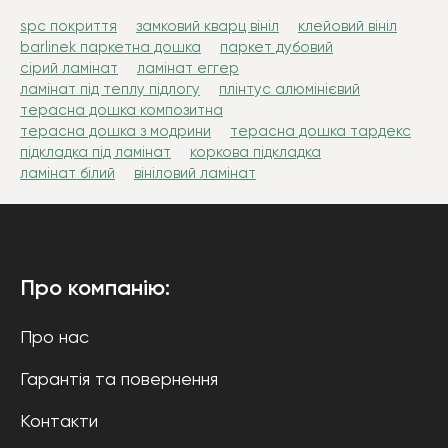
spc покриття
замковий кварц вініл
клейовий вініл
barlinek паркетна дошка
паркет дубовий
сірий ламінат
ламінат еггер
ламінат під теплу підлогу
плінтус алюмінієвий
терасна дошка композитна
терасна дошка з модрини
терасна дошка тардекс
підкладка під ламінат
коркова підкладка
ламінат білий
вініловий ламінат
Про компанію:
Про нас
Гарантія та повернення
Контакти