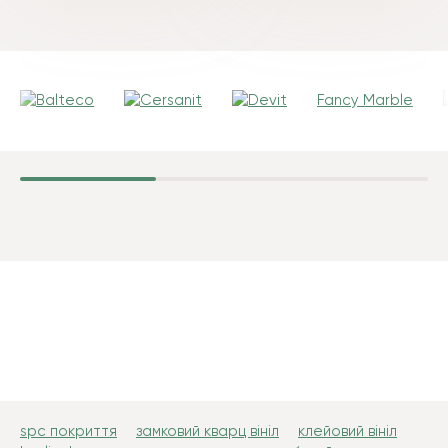
Fancy Marble
spc покриття
замковий кварц вініл
клейовий вініл