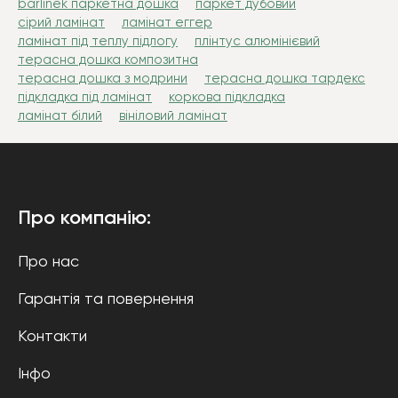
barlinek паркетна дошка
паркет дубовий
сірий ламінат
ламінат еггер
ламінат під теплу підлогу
плінтус алюмінієвий
терасна дошка композитна
терасна дошка з модрини
терасна дошка тардекс
підкладка під ламінат
коркова підкладка
ламінат білий
вініловий ламінат
Про компанію:
Про нас
Гарантія та повернення
Контакти
Інфо