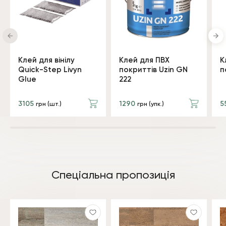
Клей для вінілу
Клей для ПВХ
К
Quick-Step Livyn
покриттів Uzin GN
п
Glue
222
3105
1290
5
грн (шт.)
грн (упк.)
Спеціальна пропозиція