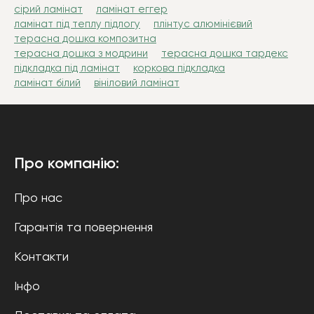
сірий ламінат
ламінат еггер
ламінат під теплу підлогу
плінтус алюмінієвий
терасна дошка композитна
терасна дошка з модрини
терасна дошка тардекс
підкладка під ламінат
коркова підкладка
ламінат білий
вініловий ламінат
Про компанію:
Про нас
Гарантія та повернення
Контакти
Інфо