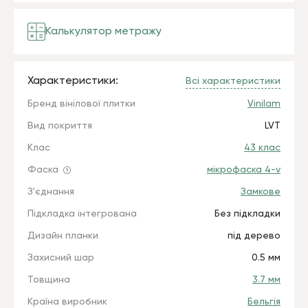
Калькулятор метражу
Характеристики:
Всі характеристики
Бренд вінілової плитки
Vinilam
Вид покриття
LVT
Клас
43 клас
Фаска
мікрофаска 4-v
З'єднання
Замкове
Підкладка інтегрована
Без підкладки
Дизайн планки
під дерево
Захисний шар
0.5 мм
Товщина
3.7 мм
Країна виробник
Бельгія