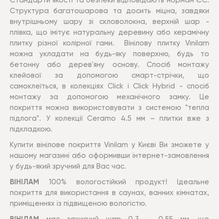
Стандарти якості та безпеки відповідають нормам ЄС.
Структура багатошарова та досить міцна, завдяки
внутрішньому шару зі скловолокна, верхній шар -
плівка, що імітує натуральну деревину або керамічну
плитку різної колірної гами. Вінілову плитку Vinilam
можна укладати на будь-яку поверхню, будь то
бетонну або дерев'яну основу. Спосіб монтажу
клейової за допомогою смарт-стрічки, що
самоклеїться, в колекціях Click і Click Hybrid - спосіб
монтажу за допомогою механічного замку. Це
покриття можна використовувати з системою "тепла
підлога". У колекції Ceramo 4.5 мм – плитки вже з
підкладкою.
Купити вінілове покриття Vinilam у Києві Ви зможете у
нашому магазині або оформивши інтернет-замовлення
у будь-який зручний для Вас час.
ВІНІЛАМ
100% вологостійкий продукт! Ідеальне
покриття для використання в саунах, ванних кімнатах,
приміщеннях із підвищеною вологістю.