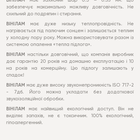
ВІНІЛАМ
має захисний шар 0.3 – 0.55 мм. що
забезпечує максимально можливу довговічність. Не
схильний до подряпин і стирання.
ВІНІЛАМ
має дуже низьку теплопровідність. Не
нагрівається під палючим сонцем і залишається теплим
у холодну пору року. Можна використовувати разом із
системою опалення «тепла підлога».
ВІНІЛАМ
настільки довговічний, що компанія виробник
дає гарантію 20 років на домашню експлуатацію і 10
на років на комерційну. Цю підлогу залишають у
спадок!
ВІНІЛАМ
має дуже високу звуконепроникність ISO 717-2
- 7дб. Його можна укладати без додаткової
звукоізоляційної обробки.
ВІНІЛАМ
має найвищий екологічний доступ. Він не
виділяє запахів, не є токсичним. 100% екологічний,
гіпоалергенний.