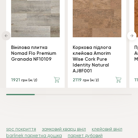
Вінілова плитка
Коркова підлога
П
Nomad Flo Premium
клейова Amorim
A
Granada NF10109
Wise Cork Pure
M
Identity Natural
AJ8F001
1921
2119
1
грн (м/2)
грн (м/2)
spc покриття
замковий кварц вініл
клейовий вініл
barlinek паркетна дошка
паркет дубовий