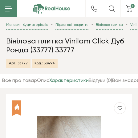
0
Магазин будматеріалів
Підлогові покриття
Вінілова плитка
Vini
Вінілова плитка Vinilam Click Дуб
Ронда (33777) 33777
Арт.:
33777
Код.:
58494
Все про товар
Опис
Характеристики
Відгуки (0)
Вам знадо