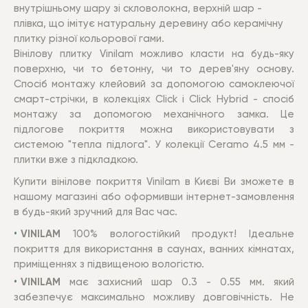
внутрішньому шару зі скловолокна, верхній шар -
плівка, що імітує натуральну деревину або керамічну
плитку різної кольорової гами.
Вінілову плитку Vinilam можливо класти на будь-яку
поверхню, чи то бетонну, чи то дерев'яну основу.
Спосіб монтажу клейовий за допомогою самоклеючої
смарт-стрічки, в колекціях Click і Click Hybrid - спосіб
монтажу за допомогою механічного замка. Це
підлогове покриття можна використовувати з
системою "тепла підлога". У колекції Ceramo 4.5 мм -
плитки вже з підкладкою.
Купити вінілове покриття Vinilam в Києві Ви зможете в
нашому магазині або оформивши інтернет-замовлення
в будь-який зручний для Вас час.
VINILAM
100% вологостійкий продукт! Ідеальне
покриття для використання в саунах, ванних кімнатах,
приміщеннях з підвищеною вологістю.
VINILAM
має захисний шар 0.3 - 0.55 мм. який
забезпечує максимально можливу довговічність. Не