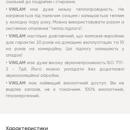
схильний до подряпин і стирання.
VINILAM
має дуже низьку теплопровідність. Не
нагрівається під палючим сонцем і залишається теплим
у холодну пору року. Можна використовувати разом із
системою опалення "тепла підлога".
VINILAM
настільки довговічний, що компанія-виробник
дає гарантію 20 років на домашню експлуатацію та 10
на років на комерційну. Цю підлогу залишають у
спадок!
VINILAM
має дуже високу звуконепроникність ISO 717-
2 - 7дб. Його можна укладати без додаткової
звукоізоляційної обробки.
VINILAM
має найвищий екологічний доступ. Він не
виділяє запахів, не є токсичним. 100% екологічний,
гіпоалергенний.
Характеристики