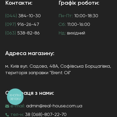
Контакти:
Графік роботи:
(044)
384-10-30
Пн-Пт:
10:00-18:30
(097)
916-26-47
Сб:
11:00-16:00
(063)
538-82-86
Нд:
вихідний
Адреса магазину:
м. Київ
вул. Садова, 48А, Софіївська Борщагівка
,
територія заправки "Brent Oil"
Співпраця з нами:
КНОПКА
ЗВ'ЯЗКУ
e-mail:
admin@real-house.com.ua
тел-н:
38 (068)-807-22-70