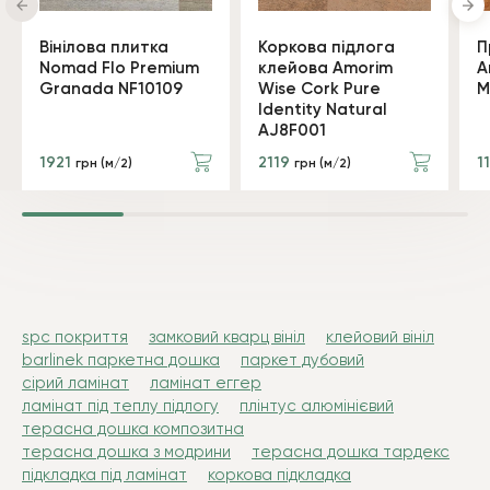
Вінілова плитка
Коркова підлога
П
Nomad Flo Premium
клейова Amorim
A
Granada NF10109
Wise Cork Pure
M
Identity Natural
AJ8F001
1921
2119
1
грн (м/2)
грн (м/2)
spc покриття
замковий кварц вініл
клейовий вініл
barlinek паркетна дошка
паркет дубовий
сірий ламінат
ламінат еггер
ламінат під теплу підлогу
плінтус алюмінієвий
терасна дошка композитна
терасна дошка з модрини
терасна дошка тардекс
підкладка під ламінат
коркова підкладка