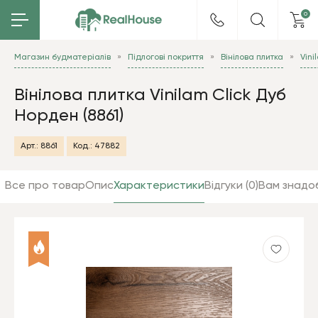
0
Магазин будматеріалів
Підлогові покриття
Вінілова плитка
Vini
Вінілова плитка Vinilam Сlick Дуб
Норден (8861)
Арт.:
8861
Код.:
47882
Все про товар
Опис
Характеристики
Відгуки (0)
Вам знадо