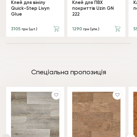
Клей для вінілу
Клей для ПВХ
К
Quick-Step Livyn
покриттів Uzin GN
п
Glue
222
3105
1290
5
грн (шт.)
грн (упк.)
Спеціальна пропозиція