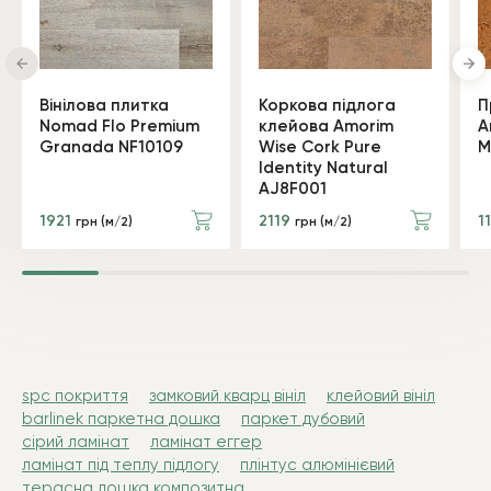
Вінілова плитка
Коркова підлога
П
Nomad Flo Premium
клейова Amorim
A
Granada NF10109
Wise Cork Pure
M
Identity Natural
AJ8F001
1921
2119
1
грн (м/2)
грн (м/2)
spc покриття
замковий кварц вініл
клейовий вініл
barlinek паркетна дошка
паркет дубовий
сірий ламінат
ламінат еггер
ламінат під теплу підлогу
плінтус алюмінієвий
терасна дошка композитна