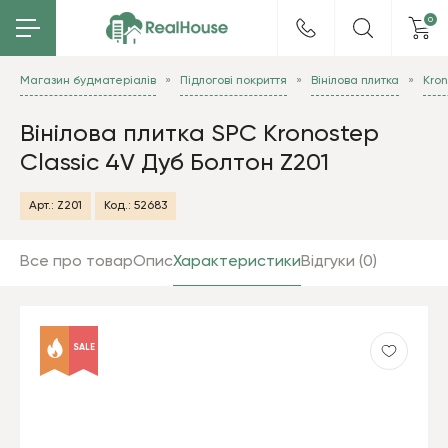
0
Магазин будматеріалів
Підлогові покриття
Вінілова плитка
Kro
Вінілова плитка SPC Kronostep
Classic 4V Дуб Болтон Z201
Арт.:
Z201
Код.:
52683
Все про товар
Опис
Характеристики
Відгуки (0)
SALE