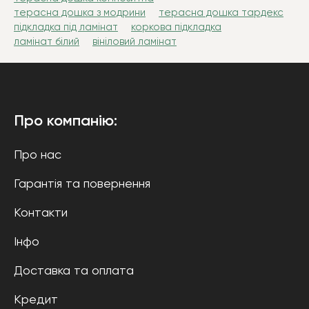
терасна дошка з модрини
терасна дошка тардекс
підкладка під ламінат
коркова підкладка
ламінат білий
вініловий ламінат
Про компанію:
Про нас
Гарантія та повернення
Контакти
Інфо
Доставка та оплата
Кредит