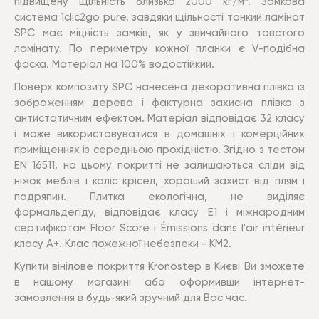
підвищену щільність близько 2000 кг/м³. Замкова
система 1clic2go pure, завдяки щільності тонкий ламінат
SPC має міцність замків, як у звичайного товстого
ламінату. По периметру кожної планки є V-подібна
фаска. Матеріал на 100% водостійкий.
Поверх композиту SPC нанесена декоративна плівка із
зображенням дерева і фактурна захисна плівка з
антистатичним ефектом. Матеріал відповідає 32 класу
і може використовуватися в домашніх і комерційних
приміщеннях із середньою прохідністю. Згідно з тестом
EN 16511, на цьому покритті не залишаються сліди від
ніжок меблів і коліс крісел, хороший захист від плям і
подряпин. Плитка екологічна, не виділяє
формальдегіду, відповідає класу E1 і міжнародним
сертифікатам Floor Score і Émissions dans l'air intérieur
класу A+. Клас пожежної небезпеки - КМ2.
Купити вінілове покриття Kronostep
в Києві Ви зможете
в нашому магазині або оформивши інтернет-
замовлення в будь-який зручний для Вас час
.