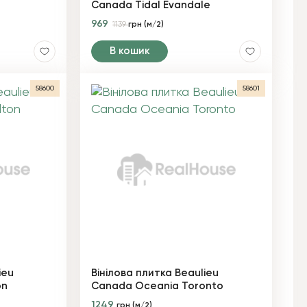
Canada Tidal Evandale
969
1139
грн (м/2)
В кошик
58600
58601
ieu
Вінілова плитка Beaulieu
on
Canada Oceania Toronto
1249
грн (м/2)