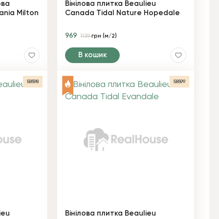
ова
Вінілова плитка Beaulieu
nia Milton
Canada Tidal Nature Hopedale
969
1139
грн (м/2)
В кошик
58598
58599
ieu
Вінілова плитка Beaulieu