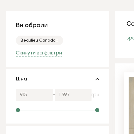
Со
Ви обрали
sp
Beaulieu Canada
Скинути всі фільтри
Ціна
-
грн