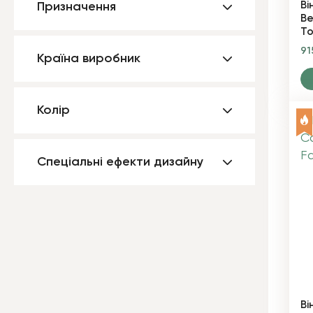
Ві
Призначення
Be
To
91
Країна виробник
Колір
Спеціальні ефекти дизайну
Ві