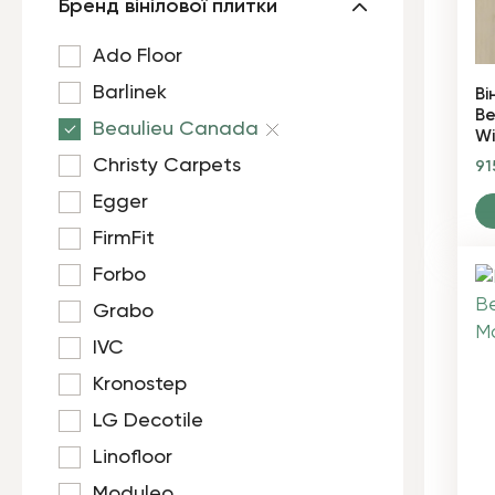
Бренд вінілової плитки
Ado Floor
Barlinek
Ві
Be
Beaulieu Canada
W
Christy Carpets
91
Egger
FirmFit
Forbo
Grabo
IVC
Kronostep
LG Decotile
Linofloor
Moduleo