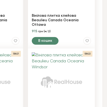
ова
Вінілова плитка клейова
ania
Beaulieu Canada Oceania
Ottawa
915
грн (м/2)
В кошик
58621
58622