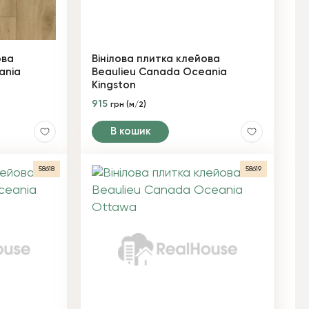
ова
Вінілова плитка клейова
ania
Beaulieu Canada Oceania
Kingston
915
грн (м/2)
В кошик
58618
58619