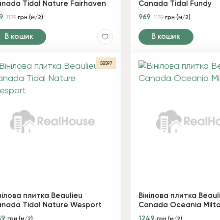
nada Tidal Nature Fairhaven
Canada Tidal Fundy
69
969
1139
грн (м/2)
1139
грн (м/2)
В кошик
В кошик
58597
нілова плитка Beaulieu
Вінілова плитка Beaul
nada Tidal Nature Wesport
Canada Oceania Milt
39
1249
грн (м/2)
грн (м/2)