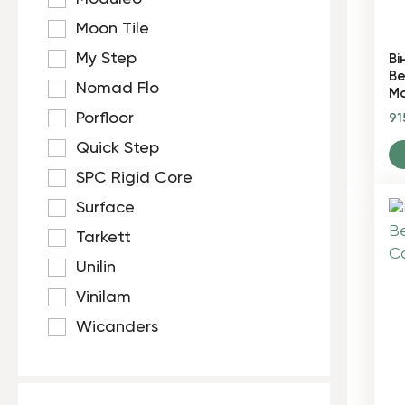
Moon Tile
My Step
Ві
Be
Nomad Flo
Mo
Porfloor
91
Quick Step
SPC Rigid Core
Surface
Tarkett
Unilin
Vinilam
Wicanders