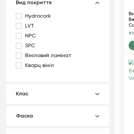
Вид покриття
Ві
Hydrocork
Be
Ca
LVT
91
NPC
SPC
Вініловий ламінат
Кварц вініл
Клас
Фаска