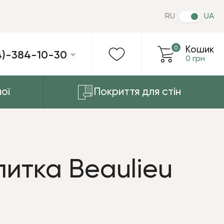
RU
UA
0
Кошик
4)-384-10-30
0 грн
ої
Покриття для стін
литка Beaulieu