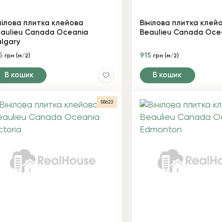
нілова плитка клейова
Вінілова плитка клей
aulieu Canada Oceania
Beaulieu Canada Ocea
lgary
5
915
грн (м/2)
грн (м/2)
В кошик
В кошик
58623