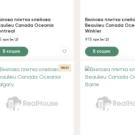
нілова плитка клейова
Вінілова плитка клей
aulieu Canada Oceania
Beaulieu Canada Oce
ntreal
Winkler
5
915
грн (м/2)
грн (м/2)
В кошик
В кошик
58620