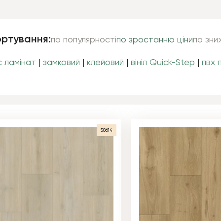
ртування:
по популярності
по зростанню ціни
по зни
c ламінат
|
замковий
|
клейовий
|
вініл Quick-Step
|
пвх 
58614