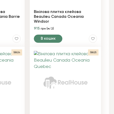
ова
Вінілова плитка клейова
nia Barrie
Beaulieu Canada Oceania
Windsor
915
грн (м/2)
В кошик
58624
58625