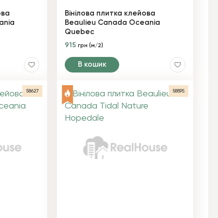
ова
Вінілова плитка клейова
ania
Beaulieu Canada Oceania
Quebec
915
грн (м/2)
В кошик
58627
58595