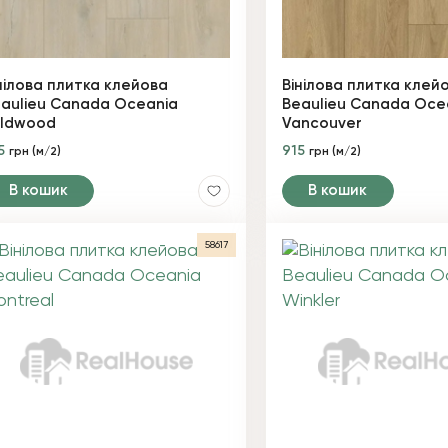
нілова плитка клейова
Вінілова плитка клей
aulieu Canada Oceania
Beaulieu Canada Oce
ildwood
Vancouver
5
915
грн (м/2)
грн (м/2)
В кошик
В кошик
58617