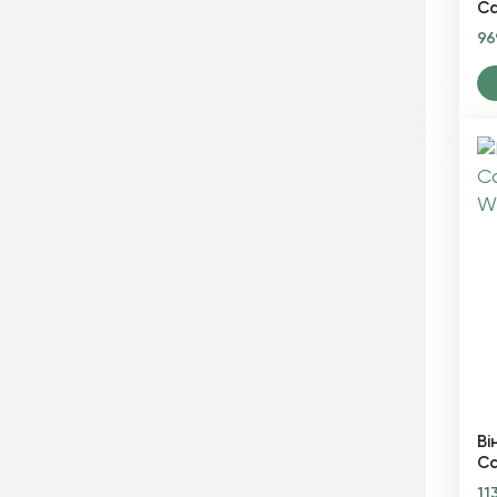
Ca
9
Ві
Ca
11