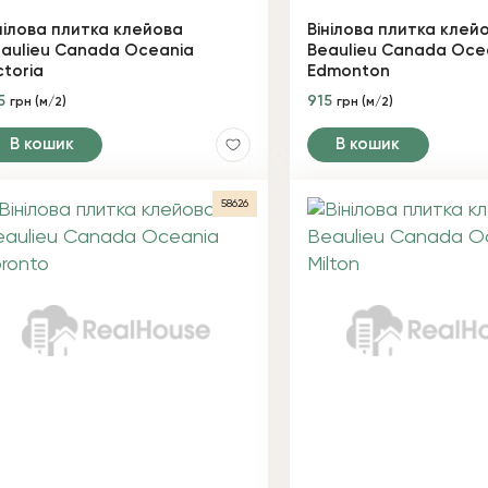
нілова плитка клейова
Вінілова плитка клей
aulieu Canada Oceania
Beaulieu Canada Oce
ctoria
Edmonton
5
915
грн (м/2)
грн (м/2)
В кошик
В кошик
58626