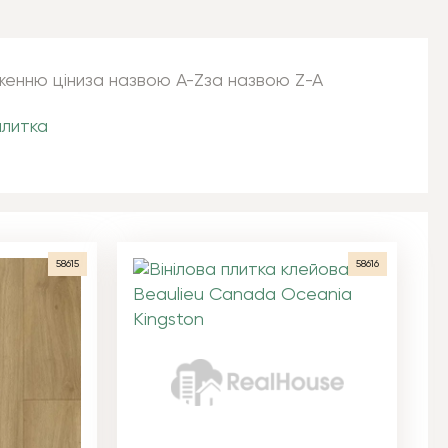
женню ціни
за назвою A-Z
за назвою Z-A
плитка
58615
58616