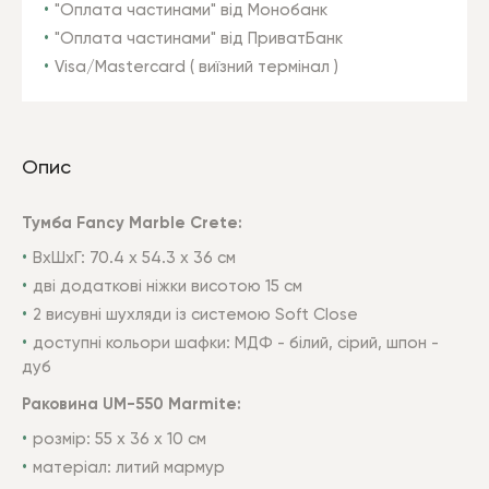
"Оплата частинами" від Монобанк
"Оплата частинами" від ПриватБанк
Visa/Mastercard ( виїзний термінал )
Опис
Тумба Fancy Marble Crete:
ВхШхГ: 70.4 х 54.3 х 36 см
дві додаткові ніжки висотою 15 см
2 висувні шухляди із системою Soft Close
доступні кольори шафки: МДФ - білий, сірий, шпон -
дуб
Раковина UM-550 Marmite:
розмір: 55 x 36 х 10 см
матеріал: литий мармур