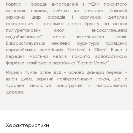
Корпус і фасади виготовлені з МДФ, покритого
вініловою плівкою, стійкою до стирання. Лаковий
захисний шар фасадів і корпусних деталей
складається з декількох шарів ґрунту на основі
поліуретанових смол і високоглянцевої
оздоблювальної емалі виробництва Італії.
Використовується меблева фурнітура провідних
європейських виробників "Hettich" і "Blum". Бічна і
передня частина меблів покрита вологостійкою
фарбою італійського виробника "Sigmar Vernici".
Модель тумби Шпон дуб - основа фанера берези +
шпон дуба, вкритий поліуретановим лаком, що є
чудовим аналогом конструкцій з натурального
дерева.
Характеристики