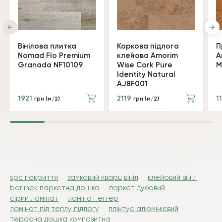
Вінілова плитка
Коркова підлога
П
Nomad Flo Premium
клейова Amorim
A
Granada NF10109
Wise Cork Pure
M
Identity Natural
AJ8F001
1921
2119
1
грн (м/2)
грн (м/2)
spc покриття
замковий кварц вініл
клейовий вініл
barlinek паркетна дошка
паркет дубовий
сірий ламінат
ламінат еггер
ламінат під теплу підлогу
плінтус алюмінієвий
терасна дошка композитна