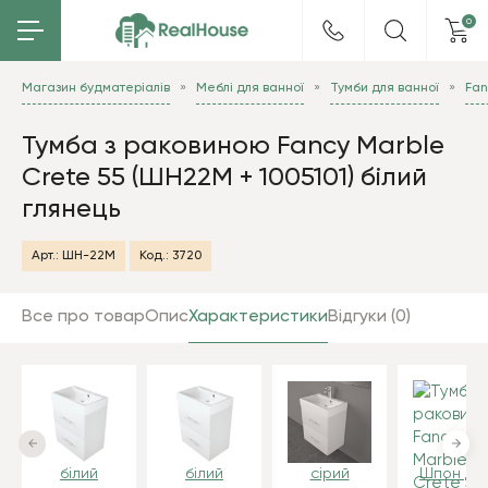
0
Магазин будматеріалів
Меблі для ванної
Тумби для ванної
Fan
Тумба з раковиною Fancy Marble
Crete 55 (ШН22М + 1005101) білий
глянець
Арт.:
ШН-22М
Код.:
3720
Все про товар
Опис
Характеристики
Відгуки (0)
білий
білий
сірий
Шпон ду