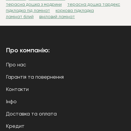
терасна дошка з модрини
терасна дошка тардекс
підкладка під ламінат
коркова підкладка
ламінат білий
вініловий ламінат
Про компанію:
Про нас
Гарантія та повернення
Контакти
Інфо
Доставка та оплата
Кредит