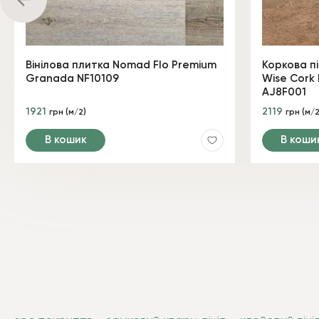
Вінілова плитка Nomad Flo Premium
Коркова п
Granada NF10109
Wise Cork 
AJ8F001
1921
2119
грн (м/2)
грн (м/2
В кошик
В коши