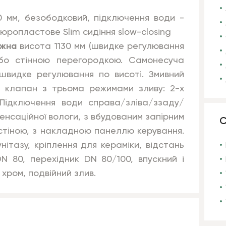
 мм, безободковий, підключення води -
, дюропластове
Slim
сидіння slow-closing
ажна
висота 1130 мм (швидке регулювання
бо стінною перегородкою. Самонесуча
видке регулювання по висоті. Змивний
й клапан з трьома режимами зливу: 2-х
 Підключення води справа/зліва/ззаду/
денсаційної вологи, з вбудованим запірним
С
стіною, з накладною панеллю керування.
нітазу, кріплення для кераміки, відстань
N 80, перехідник DN 80/100, впускний і
 хром, подвійний злив.