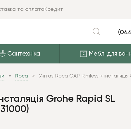
тавка та оплата
Кредит
(04
Сантехніка
Меблі для ванн
зи
Roca
Унітаз Roca GAP Rimless + інсталяці
інсталяція Grohe Rapid SL
31000)