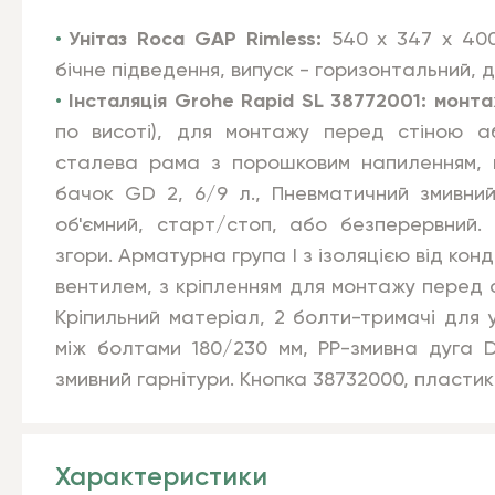
Унітаз Roca GAP
Rimless:
540 х 347 х 400
бічне підведення, випуск - горизонтальний
Інсталяція Grohe Rapid SL
38772001:
монт
по висоті), для монтажу перед стіною а
сталева рама з порошковим напиленням, ш
бачок GD 2, 6/9 л., Пневматичний змивни
об'ємний, старт/стоп, або безперервний.
згори. Арматурна група I з ізоляцією від кон
вентилем, з кріпленням для монтажу перед 
Кріпильний матеріал, 2 болти-тримачі для у
між болтами 180/230 мм, PP-змивна дуга D
змивний гарнітури. Кнопка 38732000, пластик
Характеристики