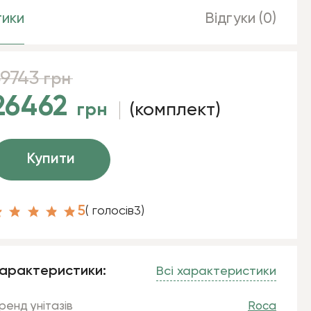
ики
Відгуки (0)
39743
грн
26462
грн
(комплект)
Купити
5
( голосів
3
)
арактеристики:
Всі характеристики
ренд унітазів
Roca