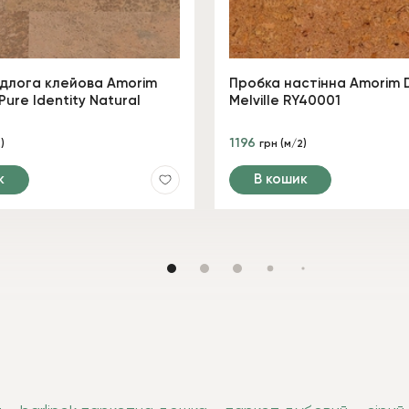
ідлога клейова Amorim
Пробка настінна Amorim 
Pure Identity Natural
Melville RY40001
1196
)
грн (м/2)
к
В кошик