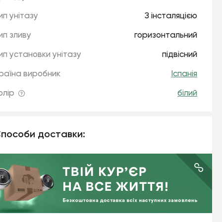
ип унітазу
З інсталяцією
ип зливу
горизонтальний
ип установки унітазу
підвісний
раїна виробник
Іспанія
олір
білий
пособи доставки: