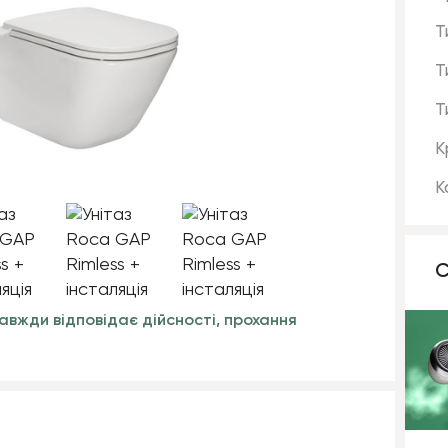
Т
Т
Т
К
К
С
авжди відповідає дійсності, прохання