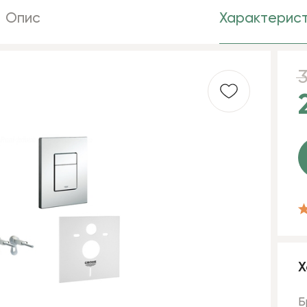
Опис
Характерист
Х
Б