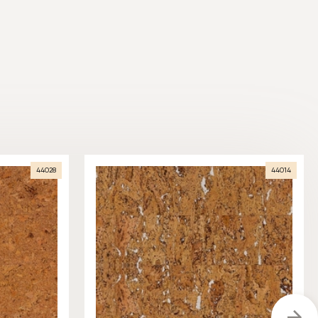
44028
44014