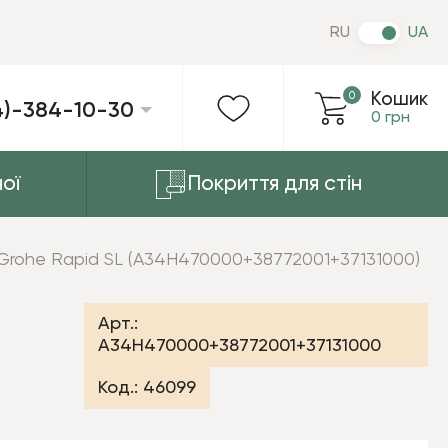
RU
UA
0
Кошик
4)-384-10-30
0 грн
ої
Покриття для стін
я Grohe Rapid SL (A34H470000+38772001+37131000)
Арт.:
A34H470000+38772001+37131000
Код.:
46099