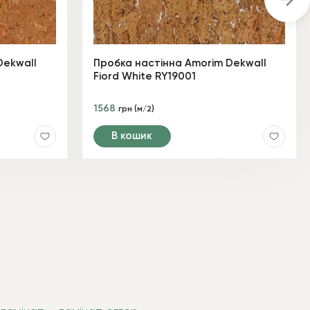
Dekwall
Пробка настінна Amorim Dekwall
Fiord White RY19001
1568
грн (м/2)
В кошик