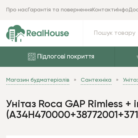
Про нас
Гарантія та повернення
Контакти
Інфо
Дос
Підлогові покриття
Магазин будматеріалів
Сантехніка
Уніта
Унітаз Roca GAP Rimless + 
(A34H470000+38772001+371