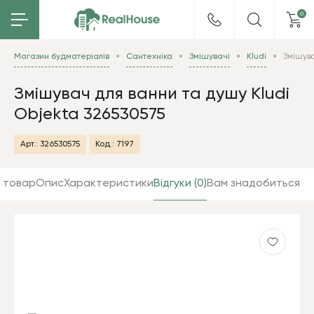
0
Магазин будматеріалів
Сантехніка
Змішувачі
Kludi
Змішува
Змішувач для ванни та душу Kludi
Objekta 326530575
Арт.:
326530575
Код.:
7197
 товар
Опис
Характеристики
Відгуки (0)
Вам знадобиться