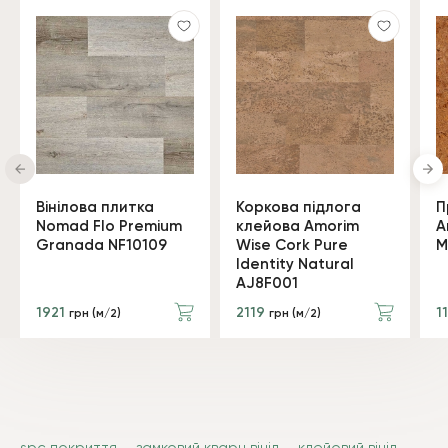
Вінілова плитка
Коркова підлога
П
Nomad Flo Premium
клейова Amorim
A
Granada NF10109
Wise Cork Pure
M
Identity Natural
AJ8F001
1921
2119
1
грн (м/2)
грн (м/2)