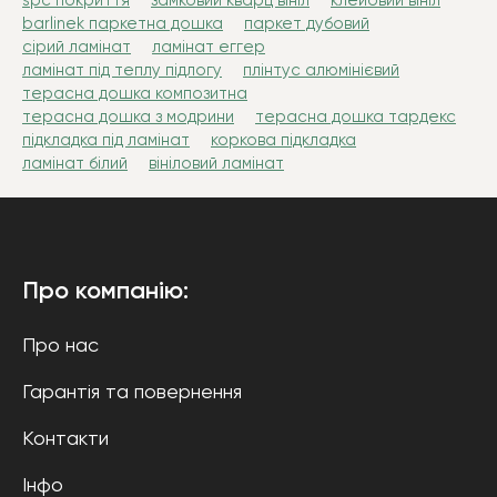
spc покриття
замковий кварц вініл
клейовий вініл
barlinek паркетна дошка
паркет дубовий
сірий ламінат
ламінат еггер
ламінат під теплу підлогу
плінтус алюмінієвий
терасна дошка композитна
терасна дошка з модрини
терасна дошка тардекс
підкладка під ламінат
коркова підкладка
ламінат білий
вініловий ламінат
Про компанію:
Про нас
Гарантія та повернення
Контакти
Інфо