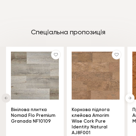
Спеціальна пропозиція
Вінілова плитка
Коркова підлога
П
Nomad Flo Premium
клейова Amorim
A
Granada NF10109
Wise Cork Pure
M
Identity Natural
AJ8F001