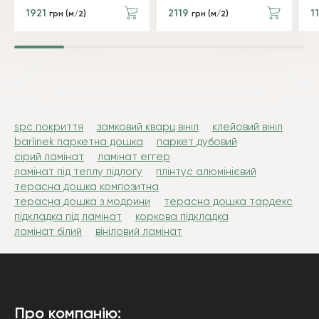
1921
2119
1
грн (м/2)
грн (м/2)
spc покриття
замковий кварц вініл
клейовий вініл
barlinek паркетна дошка
паркет дубовий
сірий ламінат
ламінат еггер
ламінат під теплу підлогу
плінтус алюмінієвий
терасна дошка композитна
терасна дошка з модрини
терасна дошка тардекс
підкладка під ламінат
коркова підкладка
ламінат білий
вініловий ламінат
Про компанію: