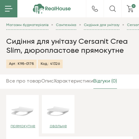
0
Магазин будматеріалів
Сантехніка
Сидіння для унітазу
Cersan
Сидіння для унітазу Cersanit Crea
Slim, дюропластове прямокутне
Арт.:
K98-0178
Код.:
41326
Все про товар
Опис
Характеристики
Відгуки (0)
прямокутне
овальне