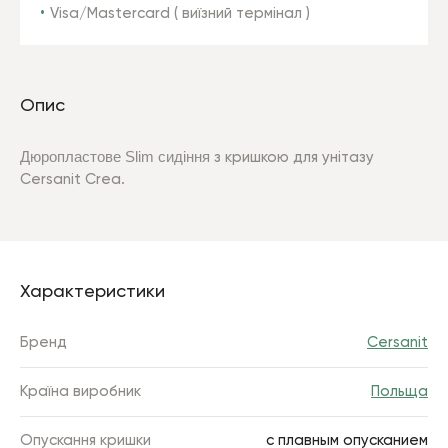
Visa/Mastercard ( виїзний термінал )
Опис
Дюропластове
Slim
сидіння
з
кришкою для
унітазу
Сersanit Crea.
Характеристики
Бренд
Cersanit
Країна виробник
Польща
Опускання кришки
с плавным опусканием