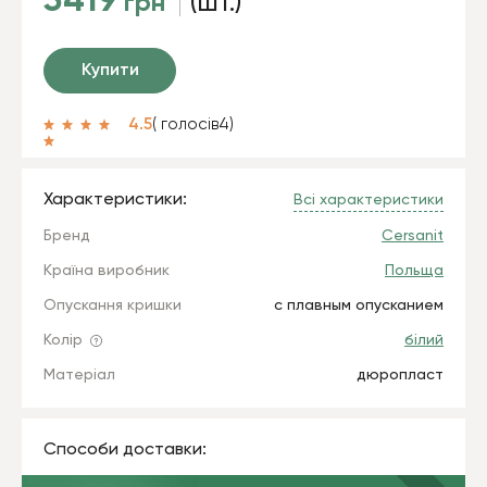
3419
грн
(шт.)
Купити
4.5
( голосів
4
)
Характеристики:
Всі характеристики
Бренд
Cersanit
Країна виробник
Польща
Опускання кришки
с плавным опусканием
Колір
білий
Матеріал
дюропласт
Способи доставки: